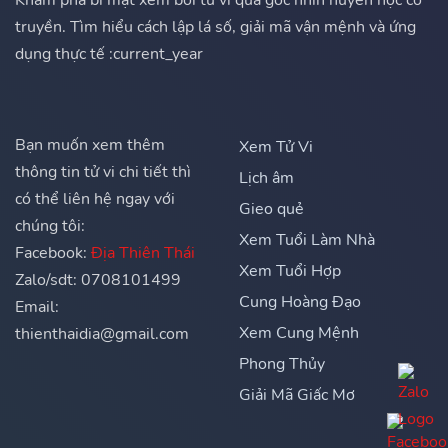
Khám phá bí mật xem bói tử vi qua góc nhìn huyền học cổ
truyền. Tìm hiểu cách lập lá số, giải mã vận mệnh và ứng
dụng thực tế :current_year
Bạn muốn xem thêm
Xem Tử Vi
thông tin tử vi chi tiết thì
Lịch âm
có thể liên hệ ngay với
Gieo quẻ
chúng tôi:
Xem Tuổi Làm Nhà
Facebook:
Địa Thiên Thái
Xem Tuổi Hợp
Zalo/sdt: 0708101499
Cung Hoàng Đạo
Email:
Xem Cung Mệnh
thienthaidia@gmail.com
Phong Thủy
Giải Mã Giấc Mơ