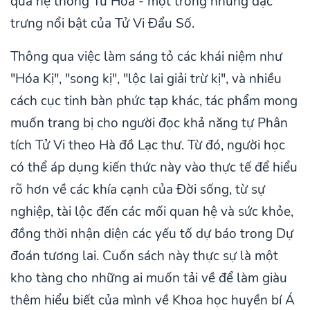
qua hệ thống Tứ Hóa - một trong những đặc
trưng nổi bật của Tử Vi Đẩu Số.
Thông qua việc làm sáng tỏ các khái niệm như
"Hóa Kị", "song kị", "lộc lai giải trừ kị", và nhiều
cách cục tinh bàn phức tạp khác, tác phẩm mong
muốn trang bị cho người đọc khả năng tự Phân
tích Tử Vi theo Hà đồ Lạc thư. Từ đó, người học
có thể áp dụng kiến thức này vào thực tế để hiểu
rõ hơn về các khía cạnh của Đời sống, từ sự
nghiệp, tài lộc đến các mối quan hệ và sức khỏe,
đồng thời nhận diện các yếu tố dự báo trong Dự
đoán tương lai. Cuốn sách này thực sự là một
kho tàng cho những ai muốn tải về để làm giàu
thêm hiểu biết của mình về Khoa học huyền bí Á