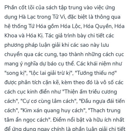
Phần cốt lõi của sách tập trung vào việc ứng
dụng Hà Lạc trong Tử Vi, đặc biệt là thông qua
hệ thống Tứ Hóa gồm Hóa Lộc, Hóa Quyền, Hóa
Khoa và Hóa Kị. Tác giả trình bày chi tiết các
phương pháp luận giải khi các sao này lưu
chuyển qua các cung, tạo thành những cách cục
mang ý nghĩa dự báo cụ thể. Các khái niệm như
"song kị", "lộc lai giải trừ kị", "Tướng thiếu nợ"
được phân tích cặn kẽ, kèm theo đó là vô số các
cách cục kinh điển như "Thiện ấm triều cương
cách", "Cự cơ cùng lâm cách", "Đầu ngựa đái tiến
cách", "Kim xán quang huy cách", "Thạch trung
tâm ẩn ngọc cách". Điểm nổi bật và hữu ích nhất
để ứng dụng ngay chính là phần luận giải chi tiết