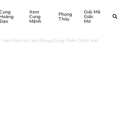
Cung
Xem
Giải Mã
Phong
Hoàng
Cung
Giấc
Thủy
Đạo
Mệnh
Mơ
 Vận Trình và Cách Dùng Dụng Thần Chính Xác!