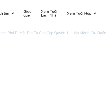
Gieo
Xem Tuổi
ch âm
Xem Tuổi Hợp
quẻ
Làm Nhà
hám Phá Bí Mật Bát Tự Cao Cấp Quyển 1: Luận Mệnh, Dự Đoán