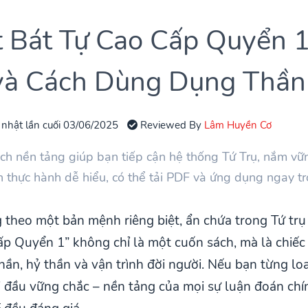
 Bát Tự Cao Cấp Quyển 1
và Cách Dùng Dụng Thần 
 nhật lần cuối 03/06/2025
Reviewed By
Lâm Huyền Cơ
h nền tảng giúp bạn tiếp cận hệ thống Tứ Trụ, nắm vững
 thực hành dễ hiểu, có thể tải PDF và ứng dụng ngay t
heo một bản mệnh riêng biệt, ẩn chứa trong Tứ trụ lú
p Quyển 1” không chỉ là một cuốn sách, mà là chiếc
ần, hỷ thần và vận trình đời người. Nếu bạn từng loa
i đầu vững chắc – nền tảng của mọi sự luận đoán chín