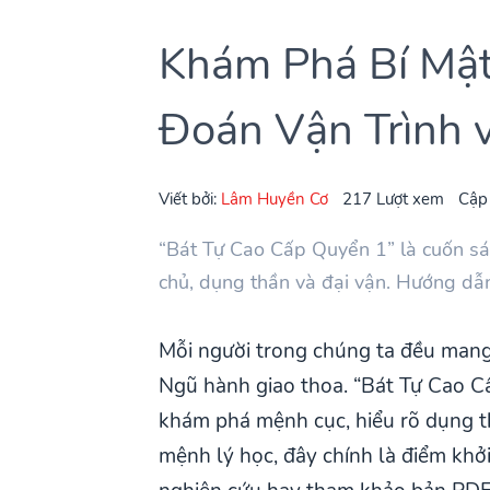
Khám Phá Bí Mật
Đoán Vận Trình 
Viết bởi:
Lâm Huyền Cơ
217 Lượt xem
Cập
“Bát Tự Cao Cấp Quyển 1” là cuốn sác
chủ, dụng thần và đại vận. Hướng dẫn
Mỗi người trong chúng ta đều mang t
Ngũ hành giao thoa. “Bát Tự Cao Cấ
khám phá mệnh cục, hiểu rõ dụng th
mệnh lý học, đây chính là điểm khở