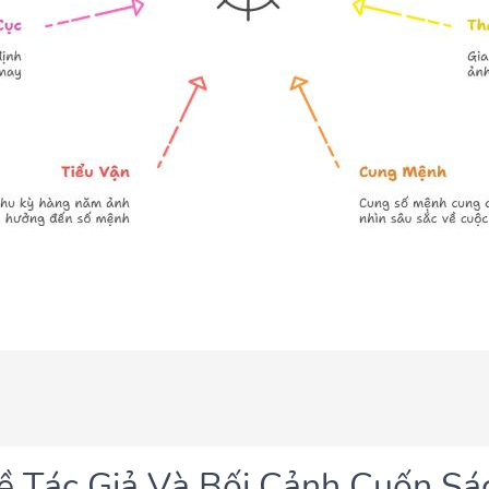
Về Tác Giả Và Bối Cảnh Cuốn Sá