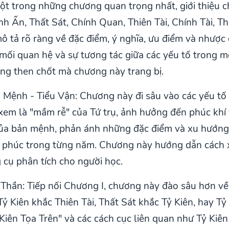
t trong những chương quan trọng nhất, giới thiệu ch
h Ấn, Thất Sát, Chính Quan, Thiên Tài, Chính Tài, T
mô tả rõ ràng về đặc điểm, ý nghĩa, ưu điểm và nhượ
 mối quan hệ và sự tương tác giữa các yếu tố trong 
ăng then chốt mà chương này trang bị.
 Mệnh - Tiểu Vận: Chương này đi sâu vào các yếu tố 
 xem là "mầm rễ" của Tứ trụ, ảnh hưởng đến phúc khí
của bản mệnh, phản ánh những đặc điểm và xu hướng 
ọa phúc trong từng năm. Chương này hướng dẫn cách x
cụ phân tích cho người học.
Thần: Tiếp nối Chương I, chương này đào sâu hơn về
ỷ Kiên khắc Thiên Tài, Thất Sát khắc Tỷ Kiên, hay T
ỷ Kiên Tọa Trên" và các cách cục liên quan như Tỷ Kiên