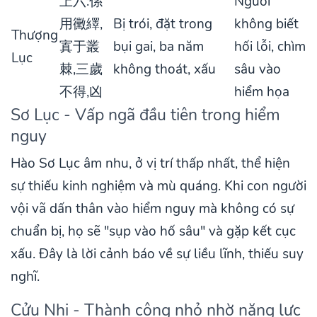
上六:係
Người
用黴繹,
Bị trói, đặt trong
không biết
Thượng
寘于叢
bụi gai, ba năm
hối lỗi, chìm
Lục
棘,三歲
không thoát, xấu
sâu vào
不得,凶
hiểm họa
Sơ Lục - Vấp ngã đầu tiên trong hiểm
nguy
Hào Sơ Lục âm nhu, ở vị trí thấp nhất, thể hiện
sự thiếu kinh nghiệm và mù quáng. Khi con người
vội vã dấn thân vào hiểm nguy mà không có sự
chuẩn bị, họ sẽ "sụp vào hố sâu" và gặp kết cục
xấu. Đây là lời cảnh báo về sự liều lĩnh, thiếu suy
nghĩ.
Cửu Nhị - Thành công nhỏ nhờ năng lực