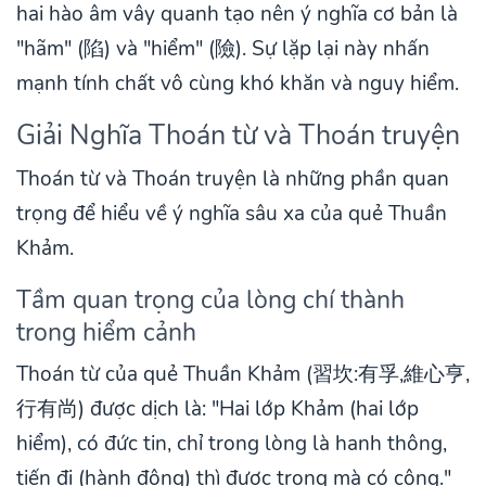
hai hào âm vây quanh tạo nên ý nghĩa cơ bản là
"hãm" (陷) và "hiểm" (險). Sự lặp lại này nhấn
mạnh tính chất vô cùng khó khăn và nguy hiểm.
Giải Nghĩa Thoán từ và Thoán truyện
Thoán từ và Thoán truyện là những phần quan
trọng để hiểu về ý nghĩa sâu xa của quẻ Thuần
Khảm.
Tầm quan trọng của lòng chí thành
trong hiểm cảnh
Thoán từ của quẻ Thuần Khảm (習坎:有孚,維心亨,
行有尚) được dịch là: "Hai lớp Khảm (hai lớp
hiểm), có đức tin, chỉ trong lòng là hanh thông,
tiến đi (hành động) thì được trọng mà có công."