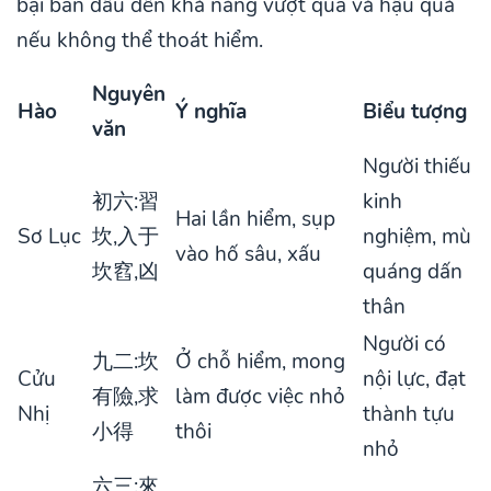
bại ban đầu đến khả năng vượt qua và hậu quả
nếu không thể thoát hiểm.
Nguyên
Hào
Ý nghĩa
Biểu tượng
văn
Người thiếu
初六:習
kinh
Hai lần hiểm, sụp
Sơ Lục
坎,入于
nghiệm, mù
vào hố sâu, xấu
坎窞,凶
quáng dấn
thân
Người có
九二:坎
Ở chỗ hiểm, mong
Cửu
nội lực, đạt
有險,求
làm được việc nhỏ
Nhị
thành tựu
小得
thôi
nhỏ
六三:來