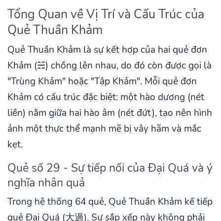
Tổng Quan về Vị Trí và Cấu Trúc của
Quẻ Thuần Khảm
Quẻ Thuần Khảm là sự kết hợp của hai quẻ đơn
Khảm (☵) chồng lên nhau, do đó còn được gọi là
"Trùng Khảm" hoặc "Tập Khảm". Mỗi quẻ đơn
Khảm có cấu trúc đặc biệt: một hào dương (nét
liền) nằm giữa hai hào âm (nét đứt), tạo nên hình
ảnh một thực thể mạnh mẽ bị vây hãm và mắc
kẹt.
Quẻ số 29 - Sự tiếp nối của Đại Quá và ý
nghĩa nhân quả
Trong hệ thống 64 quẻ, Quẻ Thuần Khảm kế tiếp
quẻ Đại Quá (大過). Sự sắp xếp này không phải