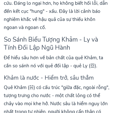
cứu. Đáng lo ngại hơn, họ không biết hối lỗi, dẫn
đến kết cục "hung" - xấu. Đây là lời cảnh báo
nghiêm khắc về hậu quả của sự thiếu khôn
ngoan và ngoan cố.
So Sánh Biểu Tượng Khảm - Ly và
Tính Đối Lập Ngũ Hành
Để hiểu sâu hơn về bản chất của quẻ Khảm, ta
cần so sánh nó với quẻ đối lập - quẻ Ly (☲).
Khảm là nước - Hiểm trở, sâu thẳm
Quẻ Khảm (☵) có cấu trúc "giữa đặc, ngoài rỗng",
tượng trưng cho nước - một chất lỏng có thể
chảy vào mọi khe hở. Nước sâu là hiểm nguy lớn
nhất trong tự nhiên, người không cẩn thận có