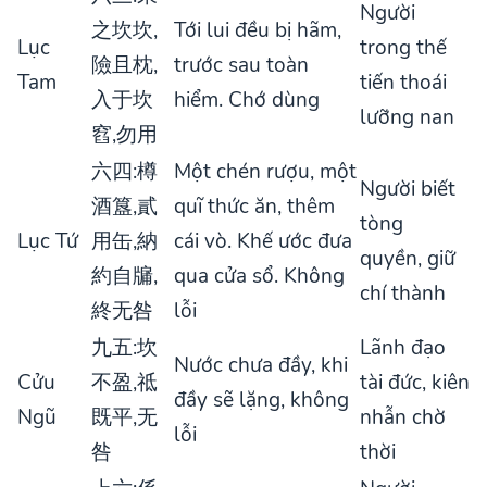
Người
之坎坎,
Tới lui đều bị hãm,
Lục
trong thế
險且枕,
trước sau toàn
Tam
tiến thoái
入于坎
hiểm. Chớ dùng
lưỡng nan
窞,勿用
六四:樽
Một chén rượu, một
Người biết
酒簋,貳
quĩ thức ăn, thêm
tòng
Lục Tứ
用缶,納
cái vò. Khế ước đưa
quyền, giữ
約自牖,
qua cửa sổ. Không
chí thành
終无咎
lỗi
九五:坎
Lãnh đạo
Nước chưa đầy, khi
Cửu
不盈,祗
tài đức, kiên
đầy sẽ lặng, không
Ngũ
既平,无
nhẫn chờ
lỗi
咎
thời