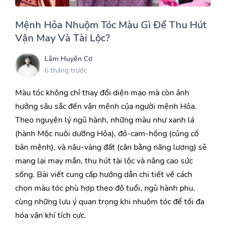
Mệnh Hỏa Nhuộm Tóc Màu Gì Để Thu Hút
Vận May Và Tài Lộc?
Lâm Huyền Cơ
6 tháng trước
Màu tóc không chỉ thay đổi diện mạo mà còn ảnh
hưởng sâu sắc đến vận mệnh của người mệnh Hỏa.
Theo nguyên lý ngũ hành, những màu như xanh lá
(hành Mộc nuôi dưỡng Hỏa), đỏ-cam-hồng (củng cố
bản mệnh), và nâu-vàng đất (cân bằng năng lượng) sẽ
mang lại may mắn, thu hút tài lộc và nâng cao sức
sống. Bài viết cung cấp hướng dẫn chi tiết về cách
chọn màu tóc phù hợp theo độ tuổi, ngũ hành phụ,
cùng những lưu ý quan trọng khi nhuộm tóc để tối đa
hóa vận khí tích cực.