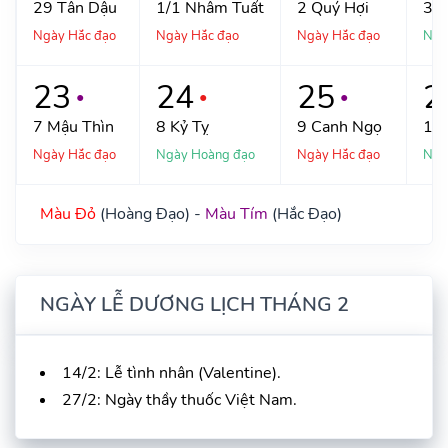
29
Tân Dậu
1/1
Nhâm Tuất
2
Quý Hợi
3
G
Ngày Hắc đạo
Ngày Hắc đạo
Ngày Hắc đạo
Ngà
23
24
25
2
●
●
●
7
Mậu Thìn
8
Kỷ Tỵ
9
Canh Ngọ
10
Ngày Hắc đạo
Ngày Hoàng đạo
Ngày Hắc đạo
Ngà
Màu Đỏ
(Hoàng Đạo) -
Màu Tím
(Hắc Đạo)
NGÀY LỄ DƯƠNG LỊCH THÁNG 2
14/2: Lễ tình nhân (Valentine).
27/2: Ngày thầy thuốc Việt Nam.