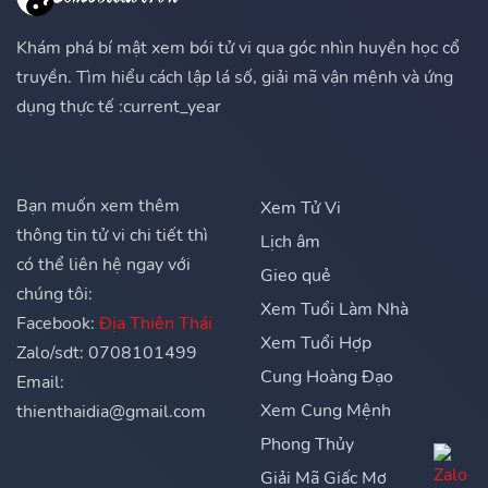
Khám phá bí mật xem bói tử vi qua góc nhìn huyền học cổ
truyền. Tìm hiểu cách lập lá số, giải mã vận mệnh và ứng
dụng thực tế :current_year
Bạn muốn xem thêm
Xem Tử Vi
thông tin tử vi chi tiết thì
Lịch âm
có thể liên hệ ngay với
Gieo quẻ
chúng tôi:
Xem Tuổi Làm Nhà
Facebook:
Địa Thiên Thái
Xem Tuổi Hợp
Zalo/sdt: 0708101499
Cung Hoàng Đạo
Email:
Xem Cung Mệnh
thienthaidia@gmail.com
Phong Thủy
Giải Mã Giấc Mơ