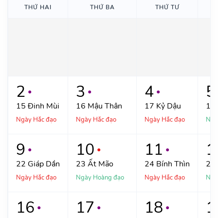
THỨ
HAI
THỨ
BA
THỨ
TƯ
2
3
4
5
●
●
●
15
Đinh Mùi
16
Mậu Thân
17
Kỷ Dậu
18
Ngày Hắc đạo
Ngày Hắc đạo
Ngày Hắc đạo
Ngà
9
10
11
1
●
●
●
22
Giáp Dần
23
Ất Mão
24
Bính Thìn
25
Ngày Hắc đạo
Ngày Hoàng đạo
Ngày Hắc đạo
Ngà
16
17
18
1
●
●
●