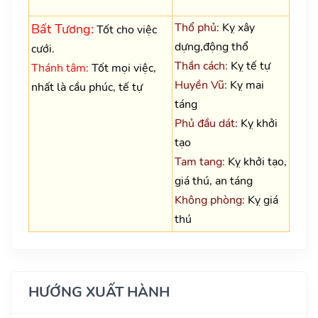
Thổ phủ:
Kỵ xây
Bất Tương:
Tốt cho việc
dựng,động thổ
cưới.
Thần cách:
Kỵ tế tự
Thánh tâm:
Tốt mọi việc,
Huyền Vũ:
Kỵ mai
nhất là cầu phúc, tế tự
táng
Phủ đầu dát:
Kỵ khởi
tạo
Tam tang:
Kỵ khởi tạo,
giá thú, an táng
Không phòng:
Kỵ giá
thú
HƯỚNG XUẤT HÀNH