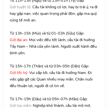
Từ 11h-13h (Ngọ) và từ 23h-01h (Tý) Gặp:
Giờ tuyệt lộ:
Cầu tài không có lợi, hay bị trái ý, ra đi
hay gặp nạn, việc quan trọng phải đòn, gặp ma quỷ
cúng tế mới an.
Từ 13h-15h (Mùi) và từ 01-03h (Sửu) Gặp:
Giờ đại an:
Mọi việc đểu tốt lành, cầu tài đi hướng
Tây Nam – Nhà cửa yên lành. Người xuất hành đều
bình yên.
Từ 15h-17h (Thân) và từ 03h-05h (Dần) Gặp:
Giờ tốc hỷ:
Vui sắp tới, cầu tài đi hướng Nam. Đi
việc gặp gỡ các Quan nhiều may mắn. Chăn nuôi
đều thuận lợi, người đi có tin về.
Từ 17h-19h (Dậu) và từ 05h-07h (Mão) Gặp:
Giờ lưu niên:
Nghiệp khó thành, cầu tài mờ mịt.