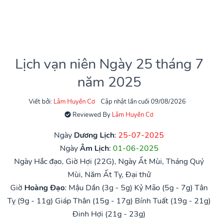
Lịch vạn niên Ngày 25 tháng 7
năm 2025
Viết bởi:
Lâm Huyền Cơ
Cập nhật lần cuối 09/08/2026
Reviewed By
Lâm Huyền Cơ
Ngày
Dương Lịch
:
25-07-2025
Ngày
Âm Lịch
:
01-06-2025
Ngày Hắc đạo, Giờ Hợi (22G), Ngày Ất Mùi, Tháng Quý
Mùi, Năm Ất Tỵ, Đại thử
Giờ
Hoàng Đạo
:
Mậu Dần (3g - 5g)
Kỷ Mão (5g - 7g)
Tân
Tỵ (9g - 11g)
Giáp Thân (15g - 17g)
Bính Tuất (19g - 21g)
Đinh Hợi (21g - 23g)