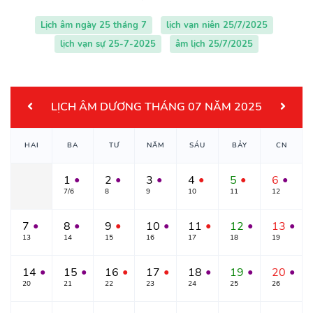
Lịch âm ngày 25 tháng 7
lịch vạn niên 25/7/2025
lịch vạn sự 25-7-2025
âm lịch 25/7/2025
LỊCH ÂM DƯƠNG THÁNG 07 NĂM 2025
HAI
BA
TƯ
NĂM
SÁU
BẢY
CN
1
2
3
4
5
6
●
●
●
●
●
●
7/6
8
9
10
11
12
7
8
9
10
11
12
13
●
●
●
●
●
●
●
13
14
15
16
17
18
19
14
15
16
17
18
19
20
●
●
●
●
●
●
●
20
21
22
23
24
25
26