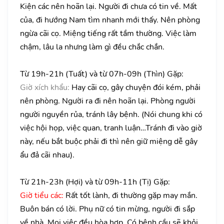
Kiện các nên hoãn lại. Người đi chưa có tin về. Mất
của, đi hướng Nam tìm nhanh mới thấy. Nên phòng
ngừa cãi cọ. Miệng tiếng rất tầm thường. Việc làm
chậm, lâu la nhưng làm gì đều chắc chắn.
Từ 19h-21h (Tuất) và từ 07h-09h (Thìn) Gặp:
Giờ xích khẩu:
Hay cãi cọ, gây chuyện đói kém, phải
nên phòng. Người ra đi nên hoãn lại. Phòng người
người nguyền rủa, tránh lây bệnh. (Nói chung khi có
việc hội họp, việc quan, tranh luận…Tránh đi vào giờ
này, nếu bắt buộc phải đi thì nên giữ miệng dễ gây
ẩu đả cãi nhau).
Từ 21h-23h (Hợi) và từ 09h-11h (Tị) Gặp:
Giờ tiểu các:
Rất tốt lành, đi thường gặp may mắn.
Buôn bán có lời. Phụ nữ có tin mừng, người đi sắp
về nhà. Mọi việc đều hòa hợp. Có bệnh cầu sẽ khỏi,