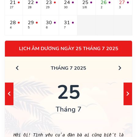
21
22
23
24
25
26
27
●
●
●
●
●
●
●
27
28
29
30
1/6
2
3
28
29
30
31
●
●
●
●
4
5
6
7
LỊCH ÂM DƯƠNG NGÀY 25 THÁNG 7 2025
THÁNG 7 2025
25
Tháng 7
Hỡi ôi! Tình yêu của đàn bà ai cũng biết là