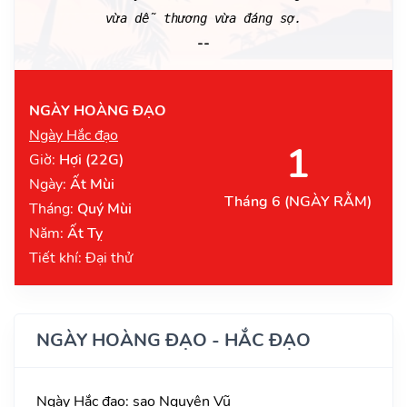
vừa dễ thương vừa đáng sợ.
--
NGÀY HOÀNG ĐẠO
Ngày Hắc đạo
1
Giờ:
Hợi (22G)
Ngày:
Ất Mùi
Tháng 6
(NGÀY RẰM)
Tháng:
Quý Mùi
Năm:
Ất Tỵ
Tiết khí: Đại thử
NGÀY HOÀNG ĐẠO - HẮC ĐẠO
Ngày Hắc đạo: sao Nguyên Vũ