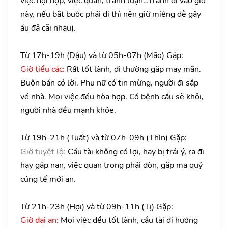
việc hội họp, việc quan, tranh luận…Tránh đi vào giờ
này, nếu bắt buộc phải đi thì nên giữ miệng dễ gây
ẩu đả cãi nhau).
Từ 17h-19h (Dậu) và từ 05h-07h (Mão) Gặp:
Giờ tiểu các:
Rất tốt lành, đi thường gặp may mắn.
Buôn bán có lời. Phụ nữ có tin mừng, người đi sắp
về nhà. Mọi việc đều hòa hợp. Có bệnh cầu sẽ khỏi,
người nhà đều mạnh khỏe.
Từ 19h-21h (Tuất) và từ 07h-09h (Thìn) Gặp:
Giờ tuyệt lộ:
Cầu tài không có lợi, hay bị trái ý, ra đi
hay gặp nạn, việc quan trọng phải đòn, gặp ma quỷ
cúng tế mới an.
Từ 21h-23h (Hợi) và từ 09h-11h (Tị) Gặp:
Giờ đại an:
Mọi việc đểu tốt lành, cầu tài đi hướng