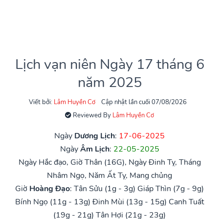
Lịch vạn niên Ngày 17 tháng 6
năm 2025
Viết bởi:
Lâm Huyền Cơ
Cập nhật lần cuối 07/08/2026
Reviewed By
Lâm Huyền Cơ
Ngày
Dương Lịch
:
17-06-2025
Ngày
Âm Lịch
:
22-05-2025
Ngày Hắc đạo, Giờ Thân (16G), Ngày Đinh Tỵ, Tháng
Nhâm Ngọ, Năm Ất Tỵ, Mang chủng
Giờ
Hoàng Đạo
:
Tân Sửu (1g - 3g)
Giáp Thìn (7g - 9g)
Bính Ngọ (11g - 13g)
Đinh Mùi (13g - 15g)
Canh Tuất
(19g - 21g)
Tân Hợi (21g - 23g)