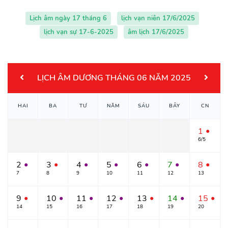
Lịch âm ngày 17 tháng 6
lịch vạn niên 17/6/2025
lịch vạn sự 17-6-2025
âm lịch 17/6/2025
LỊCH ÂM DƯƠNG THÁNG 06 NĂM 2025
HAI
BA
TƯ
NĂM
SÁU
BẢY
CN
1
●
6/5
2
3
4
5
6
7
8
●
●
●
●
●
●
●
7
8
9
10
11
12
13
9
10
11
12
13
14
15
●
●
●
●
●
●
●
14
15
16
17
18
19
20