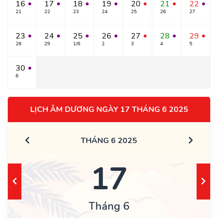
16
17
18
19
20
21
22
●
●
●
●
●
●
●
21
22
23
24
25
26
27
23
24
25
26
27
28
29
●
●
●
●
●
●
●
28
29
1/6
2
3
4
5
30
●
6
LỊCH ÂM DƯƠNG NGÀY 17 THÁNG 6 2025
THÁNG 6 2025
17
Tháng 6