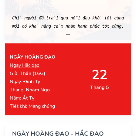
Chỉ người đã trải qua nỗi đau khổ tột cùng
mới có khả năng cảm nhận hạnh phúc tột cùng.
--
NGÀY HOÀNG ĐẠO
Ngày Hắc đạo
22
Giờ:
Thân (16G)
Ngày:
Đinh Tỵ
Tháng 5
Tháng:
Nhâm Ngọ
Năm:
Ất Tỵ
Tiết khí: Mang chủng
NGÀY HOÀNG ĐẠO - HẮC ĐẠO