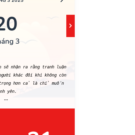
NG 3 2025
20
háng 3
 sẽ nhận ra rằng tranh luận
người khác đôi khi không còn
 trọng hơn cả là chỉ muốn
nh yên.
--