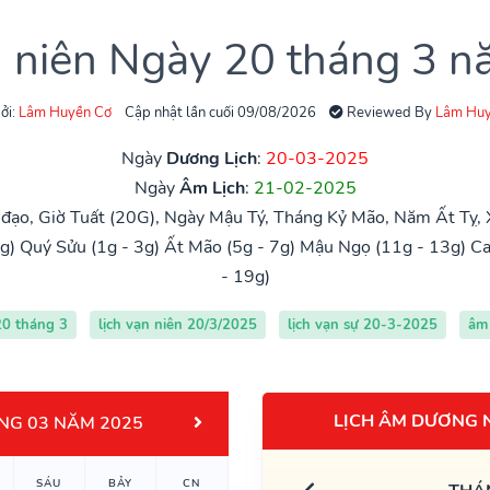
n niên Ngày 20 tháng 3 
ởi:
Lâm Huyền Cơ
Cập nhật lần cuối 09/08/2026
Reviewed By
Lâm Huy
Ngày
Dương Lịch
:
20-03-2025
Ngày
Âm Lịch
:
21-02-2025
đạo, Giờ Tuất (20G), Ngày Mậu Tý, Tháng Kỷ Mão, Năm Ất Tỵ,
g)
Quý Sửu (1g - 3g)
Ất Mão (5g - 7g)
Mậu Ngọ (11g - 13g)
Ca
- 19g)
20 tháng 3
lịch vạn niên 20/3/2025
lịch vạn sự 20-3-2025
âm 
LỊCH ÂM DƯƠNG 
NG 03 NĂM 2025
SÁU
BẢY
CN