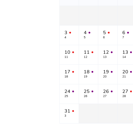
3
4
5
6
●
●
●
●
4
5
6
7
10
11
12
13
●
●
●
●
11
12
13
14
17
18
19
20
●
●
●
●
18
19
20
21
24
25
26
27
●
●
●
●
25
26
27
28
31
●
3