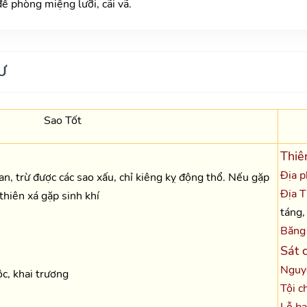
ề phòng miệng lưỡi, cãi vã.
Ư
Sao Tốt
Thiê
Địa p
oan, trừ được các sao xấu, chỉ kiêng kỵ động thổ. Nếu gặp
Địa T
 thiên xá gặp sinh khí
táng,
Băng 
Sát 
Nguy
ộc, khai trương
Tội ch
Lỗ ba