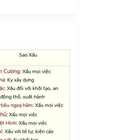
Sao Xấu
n Cương:
Xấu mọi việc
há:
Kỵ xây dựng
ặc:
Xấu đối với khởi tạo, an
 động thổ, xuất hành
tiêu ngoạ hãm:
Xấu mọi việc
chủ:
Xấu mọi việc
ệt Hình:
Xấu mọi việc
ỉ:
Xấu với tế tự, kiện cáo
n sát:
Kỵ khởi tạo