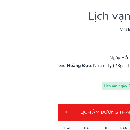
Lịch vạ
Viết b
Ngày Hắc 
Giờ
Hoàng Đạo
:
Nhâm Tý (23g - 1
Lịch âm ngày 
LỊCH ÂM DƯƠNG THÁ
HAI
BA
TƯ
NĂM