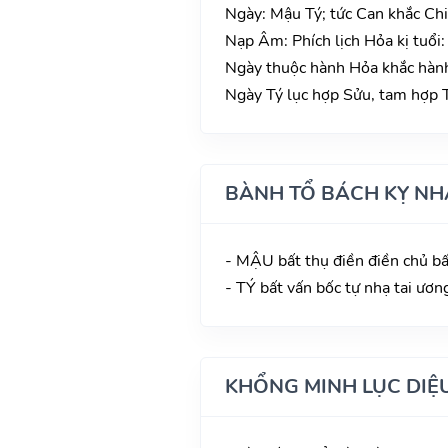
Ngày: Mậu Tý; tức Can khắc Chi
Nạp Âm: Phích lịch Hỏa kị tuổ
Ngày thuộc hành Hỏa khắc hành
Ngày Tý lục hợp Sửu, tam hợp T
BÀNH TỔ BÁCH KỴ NH
- MẬU bất thụ điền điền chủ bấ
- TÝ bất vấn bốc tự nhạ tai ươn
KHỔNG MINH LỤC DIỆ