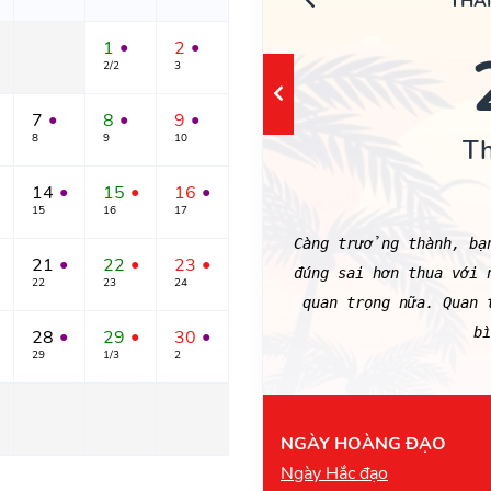
THÁ
1
2
●
●
2/2
3
7
8
9
●
●
●
8
9
10
T
14
15
16
●
●
●
15
16
17
Càng trưởng thành, bạn
21
22
23
●
●
●
đúng sai hơn thua với 
22
23
24
quan trọng nữa. Quan
bì
28
29
30
●
●
●
29
1/3
2
NGÀY HOÀNG ĐẠO
Ngày Hắc đạo