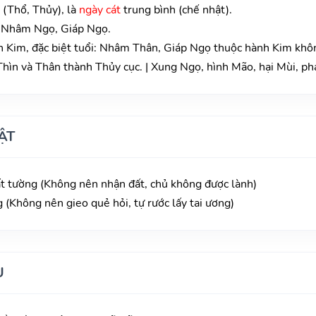
 (Thổ, Thủy), là
ngày cát
trung bình (chế nhật).
i: Nhâm Ngọ, Giáp Ngọ.
 Kim, đặc biệt tuổi: Nhâm Thân, Giáp Ngọ thuộc hành Kim khô
hìn và Thân thành Thủy cục. | Xung Ngọ, hình Mão, hại Mùi, phá
ẬT
t tường (Không nên nhận đất, chủ không được lành)
g (Không nên gieo quẻ hỏi, tự rước lấy tai ương)
U