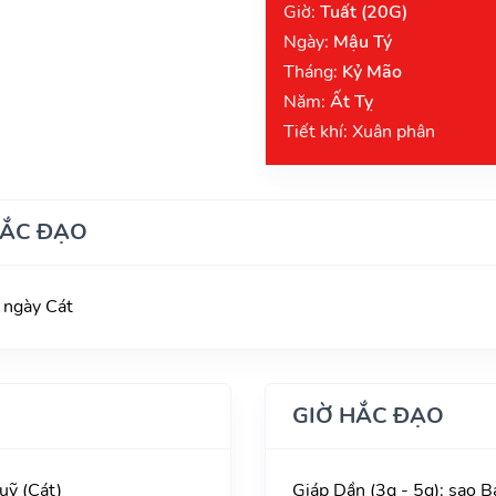
Giờ:
Tuất (20G)
Ngày:
Mậu Tý
Tháng:
Kỷ Mão
Năm:
Ất Tỵ
Tiết khí: Xuân phân
HẮC ĐẠO
 ngày Cát
GIỜ HẮC ĐẠO
uỹ (Cát)
Giáp Dần (3g - 5g): sao 