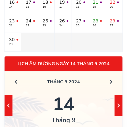
16
17
18
19
20
21
22
●
●
●
●
●
●
●
14
15
16
17
18
19
20
23
24
25
26
27
28
29
●
●
●
●
●
●
●
21
22
23
24
25
26
27
30
●
28
LỊCH ÂM DƯƠNG NGÀY 14 THÁNG 9 2024
THÁNG 9 2024
14
Tháng 9