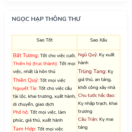
NGỌC HẠP THÔNG THƯ
Sao Tốt
Sao Xấu
Ngũ Quỹ:
Kỵ xuất
Bất Tương:
Tốt cho việc cưới.
hành
Thiên hỷ (trực thành):
Tốt mọi
Trùng Tang:
việc, nhất là hôn thú
Kỵ
giá thú, an táng,
Thiên Quý:
Tốt mọi việc
khởi công xây nhà
Nguyệt Tài:
Tốt cho việc cầu
Chu tước hắc đạo:
tài lộc, khai trương, xuất hành,
Kỵ nhập trạch, khai
di chuyển, giao dịch
trương
Phổ hộ:
Tốt mọi việc, làm
Câu Trận:
Kỵ mai
phúc, giá thú, xuất hành
táng
Tam Hợp:
Tốt mọi việc