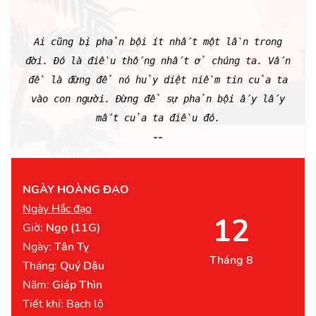
Ai cũng bị phản bội ít nhất một lần trong
đời. Đó là điều thống nhất ở chúng ta. Vấn
đề là đừng để nó hủy diệt niềm tin của ta
vào con người. Đừng để sự phản bội ấy lấy
mất của ta điều đó.
--
NGÀY HOÀNG ĐẠO
Ngày Hắc đạo
12
Giờ:
Ngọ (11G)
Ngày:
Tân Tỵ
Tháng 8
Tháng:
Quý Dậu
Năm:
Giáp Thìn
Tiết khí: Bạch lộ