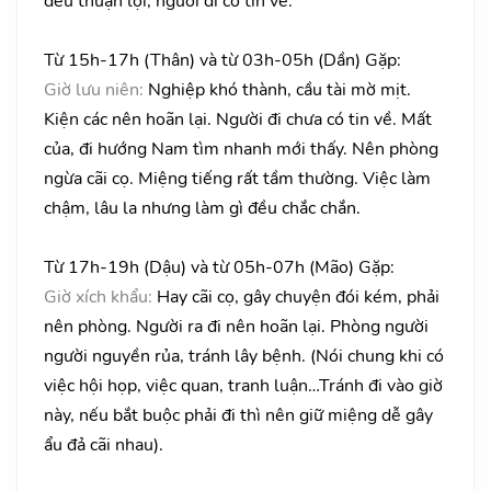
đều thuận lợi, người đi có tin về.
Từ 15h-17h (Thân) và từ 03h-05h (Dần) Gặp:
Giờ lưu niên:
Nghiệp khó thành, cầu tài mờ mịt.
Kiện các nên hoãn lại. Người đi chưa có tin về. Mất
của, đi hướng Nam tìm nhanh mới thấy. Nên phòng
ngừa cãi cọ. Miệng tiếng rất tầm thường. Việc làm
chậm, lâu la nhưng làm gì đều chắc chắn.
Từ 17h-19h (Dậu) và từ 05h-07h (Mão) Gặp:
Giờ xích khẩu:
Hay cãi cọ, gây chuyện đói kém, phải
nên phòng. Người ra đi nên hoãn lại. Phòng người
người nguyền rủa, tránh lây bệnh. (Nói chung khi có
việc hội họp, việc quan, tranh luận…Tránh đi vào giờ
này, nếu bắt buộc phải đi thì nên giữ miệng dễ gây
ẩu đả cãi nhau).