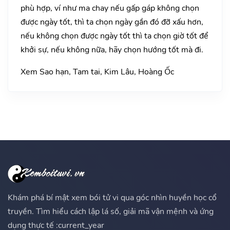
phù hợp, ví như ma chay nếu gấp gáp không chọn
được ngày tốt, thì ta chọn ngày gần đó đỡ xấu hơn,
nếu không chọn được ngày tốt thì ta chọn giờ tốt để
khởi sự, nếu không nữa, hãy chọn hướng tốt mà đi.
Xem Sao hạn, Tam tai, Kim Lâu, Hoàng Ốc
Khám phá bí mật xem bói tử vi qua góc nhìn huyền học cổ
truyền. Tìm hiểu cách lập lá số, giải mã vận mệnh và ứng
dụng thực tế :current_year