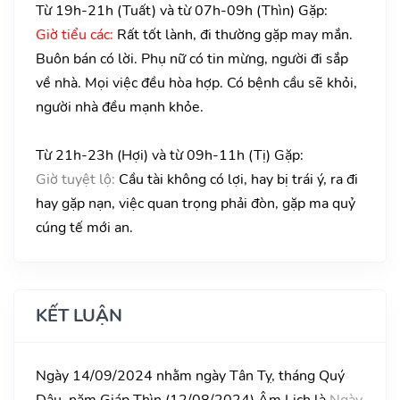
Từ 19h-21h (Tuất) và từ 07h-09h (Thìn) Gặp:
Giờ tiểu các:
Rất tốt lành, đi thường gặp may mắn.
Buôn bán có lời. Phụ nữ có tin mừng, người đi sắp
về nhà. Mọi việc đều hòa hợp. Có bệnh cầu sẽ khỏi,
người nhà đều mạnh khỏe.
Từ 21h-23h (Hợi) và từ 09h-11h (Tị) Gặp:
Giờ tuyệt lộ:
Cầu tài không có lợi, hay bị trái ý, ra đi
hay gặp nạn, việc quan trọng phải đòn, gặp ma quỷ
cúng tế mới an.
KẾT LUẬN
Ngày 14/09/2024 nhằm ngày Tân Tỵ, tháng Quý
Dậu, năm Giáp Thìn (12/08/2024) Âm Lịch là
Ngày