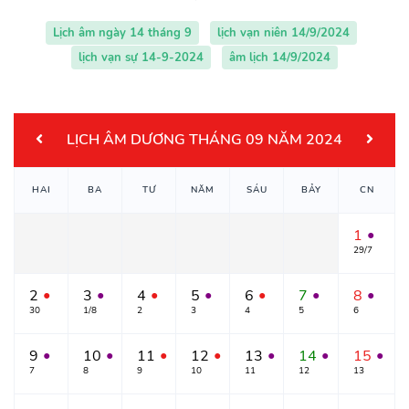
Lịch âm ngày 14 tháng 9
lịch vạn niên 14/9/2024
lịch vạn sự 14-9-2024
âm lịch 14/9/2024
LỊCH ÂM DƯƠNG THÁNG 09 NĂM 2024
HAI
BA
TƯ
NĂM
SÁU
BẢY
CN
1
●
29/7
2
3
4
5
6
7
8
●
●
●
●
●
●
●
30
1/8
2
3
4
5
6
9
10
11
12
13
14
15
●
●
●
●
●
●
●
7
8
9
10
11
12
13