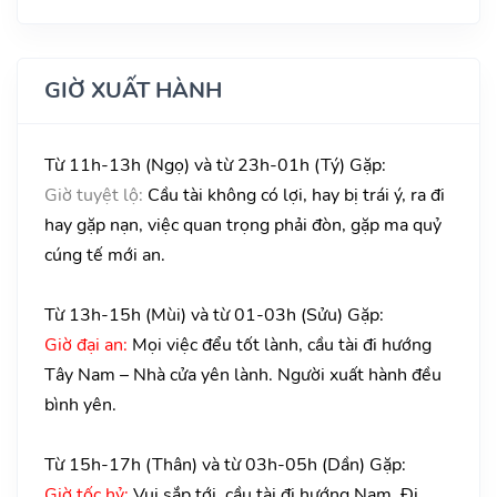
GIỜ XUẤT HÀNH
Từ 11h-13h (Ngọ) và từ 23h-01h (Tý) Gặp:
Giờ tuyệt lộ:
Cầu tài không có lợi, hay bị trái ý, ra đi
hay gặp nạn, việc quan trọng phải đòn, gặp ma quỷ
cúng tế mới an.
Từ 13h-15h (Mùi) và từ 01-03h (Sửu) Gặp:
Giờ đại an:
Mọi việc đểu tốt lành, cầu tài đi hướng
Tây Nam – Nhà cửa yên lành. Người xuất hành đều
bình yên.
Từ 15h-17h (Thân) và từ 03h-05h (Dần) Gặp:
Giờ tốc hỷ:
Vui sắp tới, cầu tài đi hướng Nam. Đi