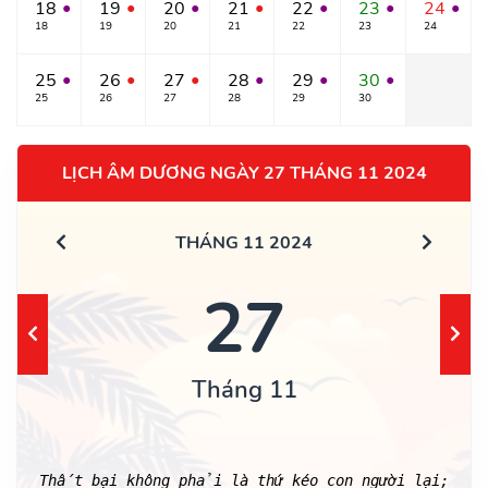
18
19
20
21
22
23
24
●
●
●
●
●
●
●
18
19
20
21
22
23
24
25
26
27
28
29
30
●
●
●
●
●
●
25
26
27
28
29
30
LỊCH ÂM DƯƠNG NGÀY 27 THÁNG 11 2024
THÁNG 11 2024
27
Tháng 11
Thất bại không phải là thứ kéo con người lại;