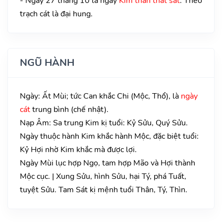
- Ngày 27 tháng 10 là ngày
Kim thần thất sát
. Theo
trạch cát là đại hung.
NGŨ HÀNH
Ngày: Ất Mùi; tức Can khắc Chi (Mộc, Thổ), là
ngày
cát
trung bình (chế nhật).
Nạp Âm: Sa trung Kim kị tuổi: Kỷ Sửu, Quý Sửu.
Ngày thuộc hành Kim khắc hành Mộc, đặc biệt tuổi:
Kỷ Hợi nhờ Kim khắc mà được lợi.
Ngày Mùi lục hợp Ngọ, tam hợp Mão và Hợi thành
Mộc cục. | Xung Sửu, hình Sửu, hại Tý, phá Tuất,
tuyệt Sửu. Tam Sát kị mệnh tuổi Thân, Tý, Thìn.