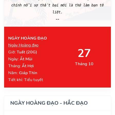
chính nỗi sợ thất bại mới là thứ làm bạn tê
liệt.
--
NGÀY HOÀNG ĐẠO
Ngày Hoàng đạo
27
Giờ:
Tuất (20G)
Ngày:
Ất Mùi
Tháng 10
Tháng:
Ất Hợi
Năm:
Giáp Thìn
Tiết khí: Tiểu tuyết
NGÀY HOÀNG ĐẠO - HẮC ĐẠO