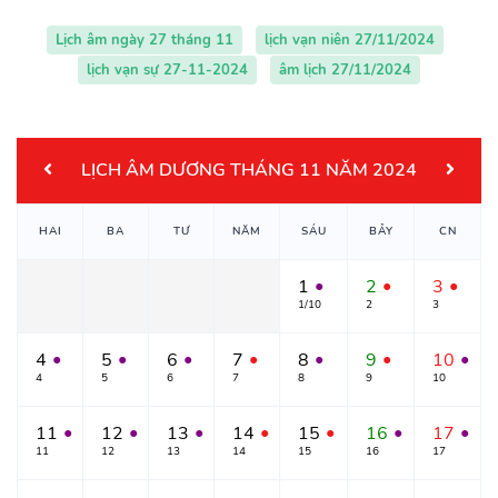
Lịch âm ngày 27 tháng 11
lịch vạn niên 27/11/2024
lịch vạn sự 27-11-2024
âm lịch 27/11/2024
LỊCH ÂM DƯƠNG THÁNG 11 NĂM 2024
HAI
BA
TƯ
NĂM
SÁU
BẢY
CN
1
2
3
●
●
●
1/10
2
3
4
5
6
7
8
9
10
●
●
●
●
●
●
●
4
5
6
7
8
9
10
11
12
13
14
15
16
17
●
●
●
●
●
●
●
11
12
13
14
15
16
17