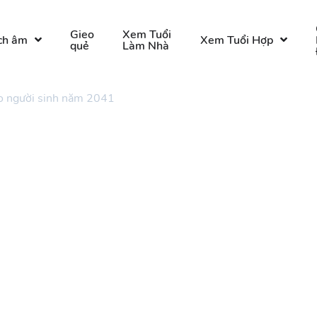
Gieo
Xem Tuổi
ch âm
Xem Tuổi Hợp
quẻ
Làm Nhà
o người sinh năm 2041