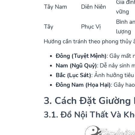
Gia đìn
Tây Nam
Diên Niên
vững
Bình an
Tây
Phục Vị
lượng
Hướng cần tránh theo phong thủy 
Đông (Tuyệt Mệnh)
: Gây mất n
Nam (Ngũ Quỷ)
: Dễ nảy sinh 
Bắc (Lục Sát)
: Ảnh hưởng tiêu
Đông Nam (Họa Hại)
: Gây hao
3. Cách Đặt Giườn
3.1. Đồ Nội Thất Và K