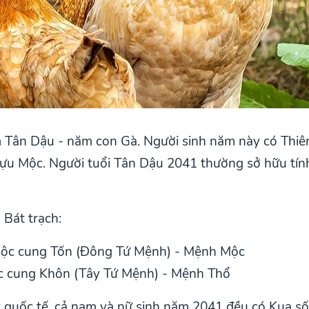
 Tân Dậu - năm con Gà. Người sinh năm này có Thiên 
Lựu Mộc. Người tuổi Tân Dậu 2041 thường sở hữu tín
 Bát trạch:
uộc cung Tốn (Đông Tứ Mệnh) - Mệnh Mộc
c cung Khôn (Tây Tứ Mệnh) - Mệnh Thổ
y quốc tế, cả nam và nữ sinh năm 2041 đều có Kua số 