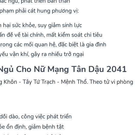
iấc ngủ, phát triển bản thân
phạm phải cát hung phương vị:
n hại sức khỏe, suy giảm sinh lực
ấn đề về tài chính, mất kiểm soát chi tiêu
rong các mối quan hệ, đặc biệt là gia đình
yếu vận khí, gây ra nhiều trở ngại
 Ngủ Cho Nữ Mạng Tân Dậu 2041
Khôn - Tây Tứ Trạch - Mệnh Thổ. Theo tử vi phòng 
 dồi dào, công việc phát triển
e ổn định, giảm bệnh tật