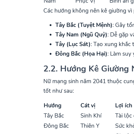
Nam
Phục Vị
Bình an g
Các hướng không nên kê giường vì 
Tây Bắc (Tuyệt Mệnh)
: Gây tổ
Tây Nam (Ngũ Quỷ)
: Dễ gặp v
Tây (Lục Sát)
: Tạo xung khắc t
Đông Bắc (Họa Hại)
: Làm suy 
2.2. Hướng Kê Giường
Nữ mạng sinh năm 2041 thuộc cung 
tốt như sau:
Hướng
Cát vị
Lợi ích
Tây Bắc
Sinh Khí
Tài lộc
Đông Bắc
Thiên Y
Sức khỏ