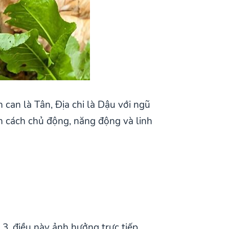
can là Tân, Địa chi là Dậu với ngũ
h cách chủ động, năng động và linh
3, điều này ảnh hưởng trực tiếp