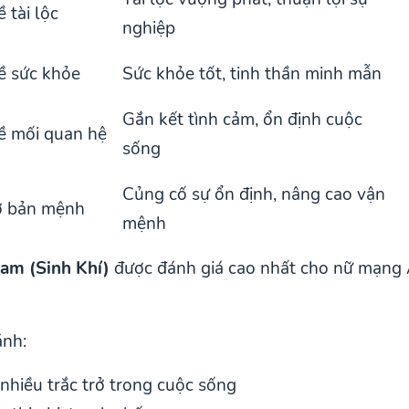
 tài lộc
nghiệp
ề sức khỏe
Sức khỏe tốt, tinh thần minh mẫn
Gắn kết tình cảm, ổn định cuộc
ề mối quan hệ
sống
Củng cố sự ổn định, nâng cao vận
ợ bản mệnh
mệnh
am (Sinh Khí)
được đánh giá cao nhất cho nữ mạng 
ánh:
 nhiều trắc trở trong cuộc sống