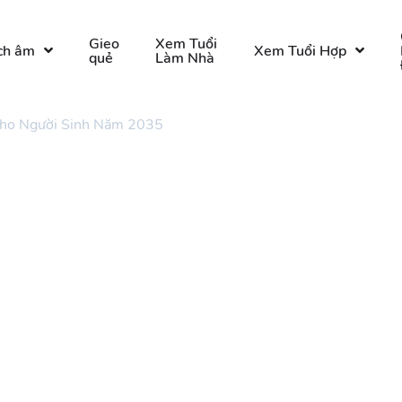
Gieo
Xem Tuổi
ch âm
Xem Tuổi Hợp
quẻ
Làm Nhà
ho Người Sinh Năm 2035