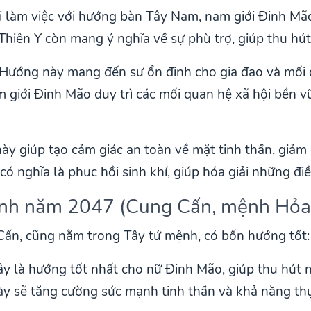
hi làm việc với hướng bàn Tây Nam, nam giới Đinh Mã
 Thiên Y còn mang ý nghĩa về sự phù trợ, giúp thu hút
 Hướng này mang đến sự ổn định cho gia đạo và mối 
giới Đinh Mão duy trì các mối quan hệ xã hội bền v
ày giúp tạo cảm giác an toàn về mặt tinh thần, giảm
 có nghĩa là phục hồi sinh khí, giúp hóa giải những 
sinh năm 2047 (Cung Cấn, mệnh Hỏa
Cấn, cũng nằm trong Tây tứ mệnh, có bốn hướng tốt:
ây là hướng tốt nhất cho nữ Đinh Mão, giúp thu hút
ày sẽ tăng cường sức mạnh tinh thần và khả năng thự