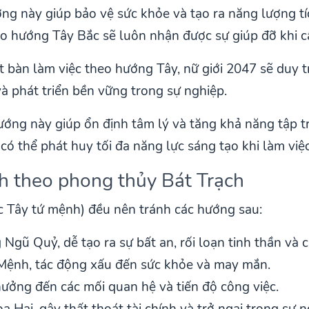
ớng này giúp bảo vệ sức khỏe và tạo ra năng lượng tí
eo hướng Tây Bắc sẽ luôn nhận được sự giúp đỡ khi cầ
ặt bàn làm việc theo hướng Tây, nữ giới 2047 sẽ duy 
à phát triển bền vững trong sự nghiệp.
ướng này giúp ổn định tâm lý và tăng khả năng tập tr
có thể phát huy tối đa năng lực sáng tạo khi làm việ
h theo phong thủy Bát Trạch
 Tây tứ mệnh) đều nên tránh các hướng sau:
g Ngũ Quỷ, dễ tạo ra sự bất an, rối loạn tinh thần và 
Mệnh, tác động xấu đến sức khỏe và may mắn.
hưởng đến các mối quan hệ và tiến độ công việc.
a Hại, gây thất thoát tài chính và trở ngại trong sự n