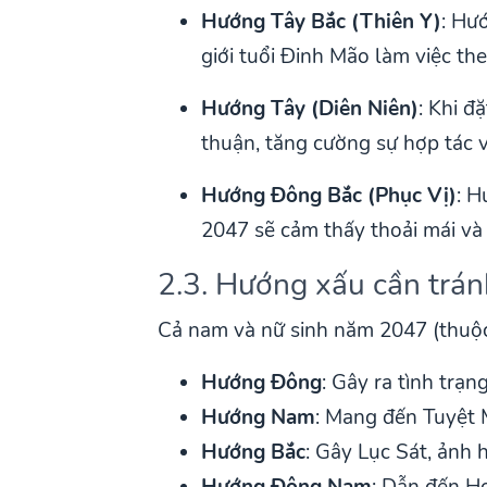
Hướng Tây Bắc (Thiên Y)
: Hư
giới tuổi Đinh Mão làm việc th
Hướng Tây (Diên Niên)
: Khi đ
thuận, tăng cường sự hợp tác v
Hướng Đông Bắc (Phục Vị)
: H
2047 sẽ cảm thấy thoải mái và 
2.3. Hướng xấu cần trán
Cả nam và nữ sinh năm 2047 (thuộc
Hướng Đông
: Gây ra tình trạn
Hướng Nam
: Mang đến Tuyệt 
Hướng Bắc
: Gây Lục Sát, ảnh 
Hướng Đông Nam
: Dẫn đến Họ