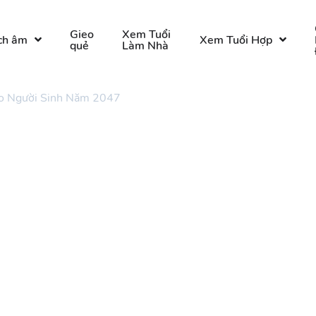
Gieo
Xem Tuổi
ch âm
Xem Tuổi Hợp
quẻ
Làm Nhà
o Người Sinh Năm 2047