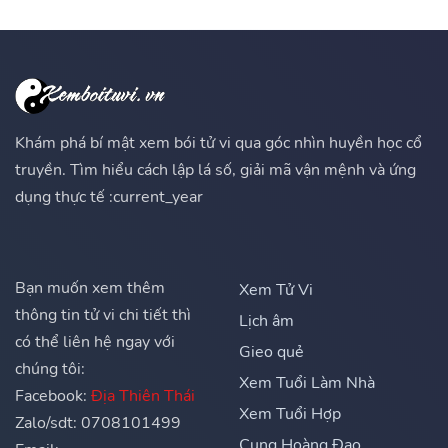
Khám phá bí mật xem bói tử vi qua góc nhìn huyền học cổ
truyền. Tìm hiểu cách lập lá số, giải mã vận mệnh và ứng
dụng thực tế :current_year
Bạn muốn xem thêm
Xem Tử Vi
thông tin tử vi chi tiết thì
Lịch âm
có thể liên hệ ngay với
Gieo quẻ
chúng tôi:
Xem Tuổi Làm Nhà
Facebook:
Địa Thiên Thái
Xem Tuổi Hợp
Zalo/sdt: 0708101499
Cung Hoàng Đạo