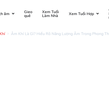
Gieo
Xem Tuổi
ch âm
Xem Tuổi Hợp
quẻ
Làm Nhà
Khí
Âm Khí Là Gì? Hiểu Rõ Năng Lượng Âm Trong Phong T