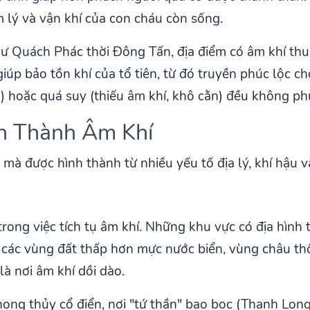
 lý và vận khí của con cháu còn sống.
ư Quách Phác thời Đông Tấn, địa điểm có âm khí thu
giúp bảo tồn khí của tổ tiên, từ đó truyền phúc lộc ch
g) hoặc quá suy (thiếu âm khí, khô cằn) đều không ph
nh Thành Âm Khí
mà được hình thành từ nhiều yếu tố địa lý, khí hậu 
rong việc tích tụ âm khí. Những khu vực có địa hình tr
t, các vùng đất thấp hơn mực nước biển, vùng châu t
là nơi âm khí dồi dào.
hong thủy cổ điển, nơi "tứ thần" bao bọc (Thanh Lon