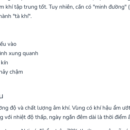
âm khí tập trung tốt. Tuy nhiên, cần có "minh đường"
hành "tà khí".
iếu vào
hình xung quanh
 kín
chảy chậm
u
ờng độ và chất lượng âm khí. Vùng có khí hậu ẩm ướt,
với nhiệt độ thấp, ngày ngắn đêm dài là thời điểm â