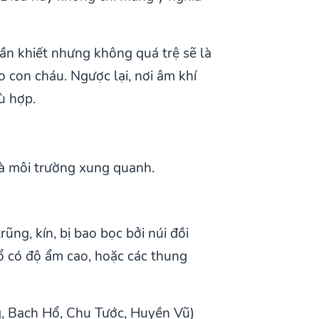
ần khiết nhưng không quá trệ sẽ là
o con cháu. Ngược lại, nơi âm khí
ù hợp.
và môi trường xung quanh.
ũng, kín, bị bao bọc bởi núi đồi
hổ có độ ẩm cao, hoặc các thung
g, Bạch Hổ, Chu Tước, Huyền Vũ)