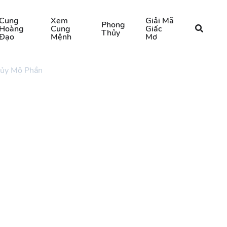
Cung
Xem
Giải Mã
Phong
Hoàng
Cung
Giấc
Thủy
Đạo
Mệnh
Mơ
hủy Mộ Phần