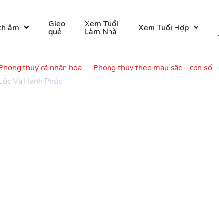
Gieo
Xem Tuổi
ch âm
Xem Tuổi Hợp
quẻ
Làm Nhà
Phong thủy cá nhân hóa
Phong thủy theo màu sắc – con số
 Lộc Và Hạnh Phúc