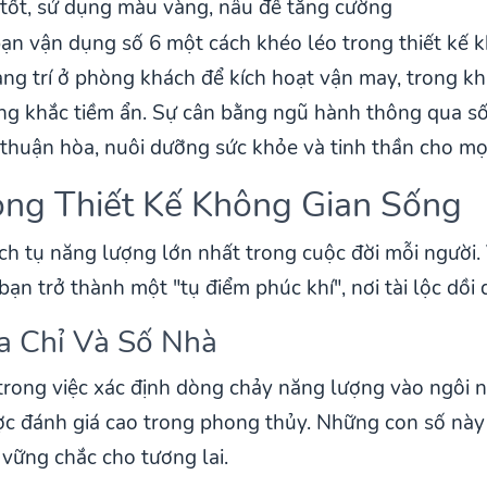
 tốt, sử dụng màu vàng, nâu để tăng cường
bạn vận dụng số 6 một cách khéo léo trong thiết kế 
rang trí ở phòng khách để kích hoạt vận may, trong 
ung khắc tiềm ẩn. Sự cân bằng ngũ hành thông qua s
huận hòa, nuôi dưỡng sức khỏe và tinh thần cho mọi 
ong Thiết Kế Không Gian Sống
tích tụ năng lượng lớn nhất trong cuộc đời mỗi người
 bạn trở thành một "tụ điểm phúc khí", nơi tài lộc dồ
ịa Chỉ Và Số Nhà
 trong việc xác định dòng chảy năng lượng vào ngôi 
ợc đánh giá cao trong phong thủy. Những con số này
vững chắc cho tương lai.