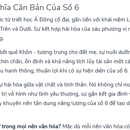
hĩa Căn Bản Của Số 6
 từ triết học Á Đông cổ đại, gắn liền với khái niệm
Trên và Dưới. Sự kết hợp hài hòa của sáu phương vị
g.
ị bởi quẻ Khôn - tượng trưng cho đất mẹ, sự nuôi dưỡ
hín chắn, ổn định và khả năng tích lũy tài sản một 
đều hanh thông, thuận lợi khi có sự hiện diện của số 6.
ự hài hòa giữa vật chất và tinh thần. Nó không chỉ man
trị vô hình như tình yêu thương, sự gắn kết gia đình 
ủy khuyên nên tận dụng năng lượng của số 6 để tạo 
ự trong mọi nền văn hóa?
Mặc dù mỗi nền văn hóa có c