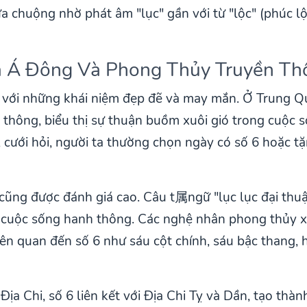
 chuộng nhờ phát âm "lục" gần với từ "lộc" (phúc lộc
óa Á Đông Và Phong Thủy Truyền Th
 với những khái niệm đẹp đẽ và may mắn. Ở Trung Quố
ưu thông, biểu thị sự thuận buồm xuôi gió trong cuộc 
, cưới hỏi, người ta thường chọn ngày có số 6 hoặc t
cũng được đánh giá cao. Câu t属ngữ "lục lục đại thuậ
cuộc sống hanh thông. Các nghệ nhân phong thủy xư
 liên quan đến số 6 như sáu cột chính, sáu bậc thang, 
Địa Chi, số 6 liên kết với Địa Chi Tỵ và Dần, tạo th