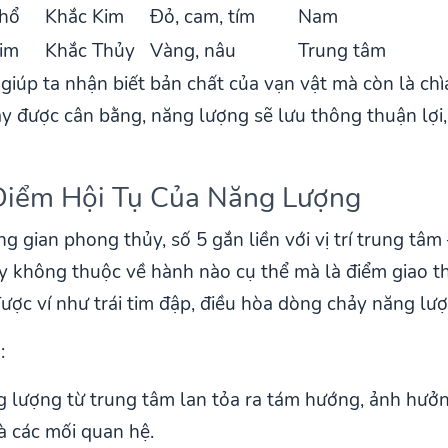
Thổ
Khắc Kim
Đỏ, cam, tím
Nam
Kim
Khắc Thủy
Vàng, nâu
Trung tâm
giúp ta nhận biết bản chất của vạn vật mà còn là chì
y được cân bằng, năng lượng sẽ lưu thông thuận lợi
– Điểm Hội Tụ Của Năng Lượng
g gian phong thủy, số 5 gắn liền với vị trí trung tâm
ày không thuộc về hành nào cụ thể mà là điểm giao t
 được ví như trái tim đập, điều hòa dòng chảy năng l
:
g lượng từ trung tâm lan tỏa ra tám hướng, ảnh hưở
và các mối quan hệ.