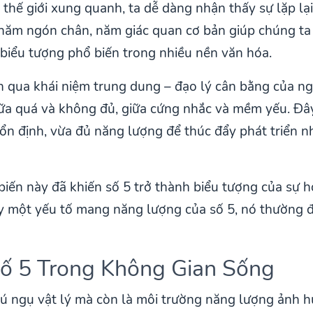
thế giới xung quanh, ta dễ dàng nhận thấy sự lặp lạ
năm ngón chân, năm giác quan cơ bản giúp chúng ta n
biểu tượng phổ biến trong nhiều nền văn hóa.
n qua khái niệm trung dung – đạo lý cân bằng của ngư
iữa quá và không đủ, giữa cứng nhắc và mềm yếu. Đây 
sự ổn định, vừa đủ năng lượng để thúc đẩy phát triể
biến này đã khiến số 5 trở thành biểu tượng của sự ho
 một yếu tố mang năng lượng của số 5, nó thường đạ
ố 5 Trong Không Gian Sống
rú ngụ vật lý mà còn là môi trường năng lượng ảnh hư