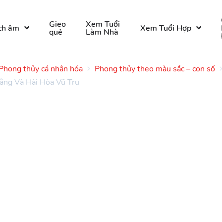
Gieo
Xem Tuổi
ch âm
Xem Tuổi Hợp
quẻ
Làm Nhà
Phong thủy cá nhân hóa
Phong thủy theo màu sắc – con số
ằng Và Hài Hòa Vũ Trụ