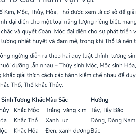
 Kim, Mộc, Thủy, Hỏa, Thổ được xem là cơ sở để giải
ành đại diện cho một loại năng lượng riêng biệt, man
chắc và quyết đoán, Mộc đại diện cho sự phát triển v
g lượng nhiệt huyết và đam mê, trong khi Thổ là nền 
ng ngừng diễn ra theo hai quy luật chính: tương si
 nuôi dưỡng lẫn nhau – Thủy sinh Mộc, Mộc sinh Hỏa,
g khắc giải thích cách các hành kiềm chế nhau để duy
hắc Thổ, Thổ khắc Thủy.
 Sinh
Tương Khắc
Màu Sắc
Hướng
Thủy
Khắc Mộc
Trắng, vàng kim
Tây, Tây Bắc
Hỏa
Khắc Thổ
Xanh lục
Đông, Đông Nam
Mộc
Khắc Hỏa
Đen, xanh dương
Bắc