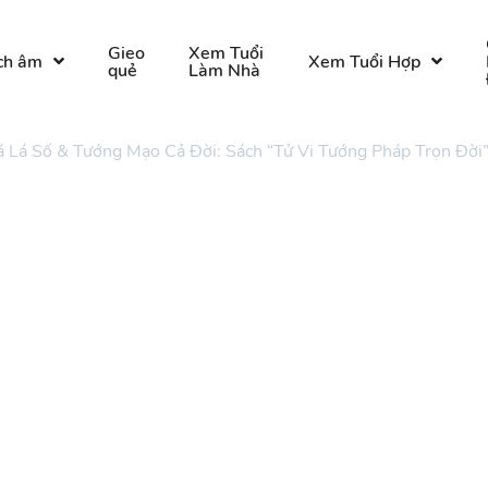
Gieo
Xem Tuổi
ch âm
Xem Tuổi Hợp
quẻ
Làm Nhà
 Lá Số & Tướng Mạo Cả Đời: Sách “Tử Vi Tướng Pháp Trọn Đờ