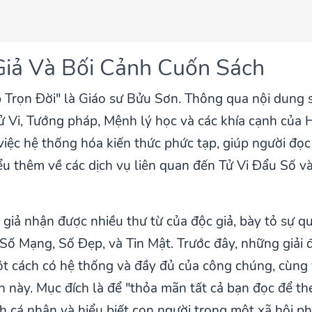
 Giả Và Bối Cảnh Cuốn Sách
p Trọn Đời" là Giáo sư Bửu Sơn. Thông qua nội dung
 Tử Vi, Tướng pháp, Mệnh lý học và các khía cạnh củ
việc hệ thống hóa kiến thức phức tạp, giúp người đọ
iểu thêm về các dịch vụ liên quan đến Tử Vi Đẩu Số 
c giả nhận được nhiều thư từ của độc giả, bày tỏ sự 
Số Mạng, Số Đẹp, và Tin Mật. Trước đây, những giải 
t cách có hệ thống và đầy đủ của công chúng, cùng v
h này. Mục đích là để "thỏa mãn tất cả bạn đọc để th
h cá nhân và hiểu biết con người trong một xã hội p