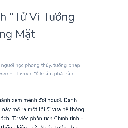
h “Tử Vi Tướng
ơng Mặt
o người học phong thủy, tướng pháp,
ên xemboituvi.vn để khám phá bản
 hành xem mệnh đời người. Dành
u này mở ra một lối đi vừa hệ thống,
ch. Từ việc phân tích Chính tinh –
 thống kiến thức Nhân tướng học,