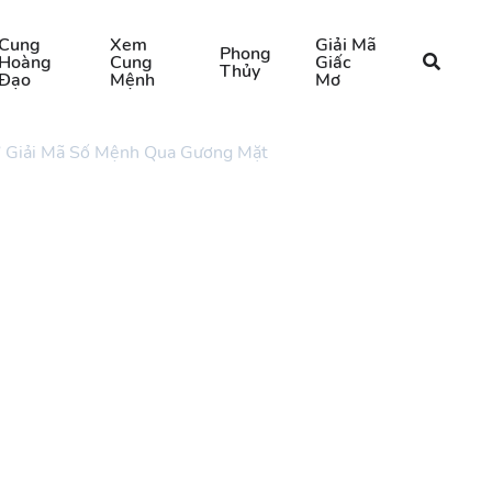
Cung
Xem
Giải Mã
Phong
Hoàng
Cung
Giấc
Thủy
Đạo
Mệnh
Mơ
i” Giải Mã Số Mệnh Qua Gương Mặt