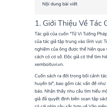
Nội dung bài viết
1. Giới Thiệu Về Tác
Tác giả của cuốn "Tử Vi Tướng Phá
của tác giả tập trung vào lĩnh vực
nghiệm của ông được thể hiện qua 
cách có cơ sở. Độc giả có thể tìm h
xemboituvi.vn.
Cuốn sách ra đời trong bối cảnh tá
huyền bí", bao gồm các vấn đề như 
báo. Nhận thấy nhu cầu tìm hiểu mộ
giả đã quyết định biên soạn tập sác
có cái nhìn sâu sắc hơn về Vận mện