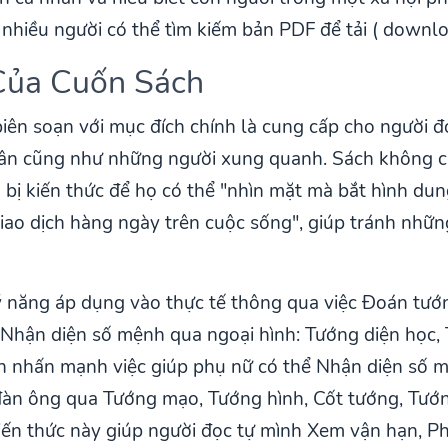
 nhiều người có thể tìm kiếm bản PDF để tải ( downlo
Của Cuốn Sách
iên soạn với mục đích chính là cung cấp cho người đ
n cũng như những người xung quanh. Sách không ch
g bị kiến thức để họ có thể "nhìn mặt mà bắt hình du
"giao dịch hàng ngày trên cuộc sống", giúp tránh nhữ
 năng áp dụng vào thực tế thông qua việc Đoán tướng
 Nhận diện số mệnh qua ngoại hình: Tướng diện học,
sách nhấn mạnh việc giúp phụ nữ có thể Nhận diện số
 đàn ông qua Tướng mạo, Tướng hình, Cốt tướng, Tướn
iến thức này giúp người đọc tự mình Xem vận hạn, Ph