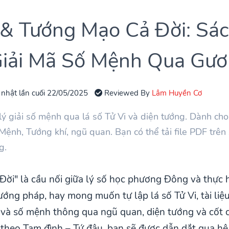
& Tướng Mạo Cả Đời: Sác
Giải Mã Số Mệnh Qua Gư
 nhật lần cuối 22/05/2025
Reviewed By
Lâm Huyền Cơ
 lý giải số mệnh qua lá số Tử Vi và diện tướng. Dành ch
 Mệnh, Tướng khí, ngũ quan. Bạn có thể tải file PDF tr
g.
Đời" là cầu nối giữa lý số học phương Đông và thực
ướng pháp, hay mong muốn tự lập lá số Tử Vi, tài liệ
và số mệnh thông qua ngũ quan, diện tướng và cốt cá
theo Tam đình – Tứ đậu, bạn sẽ được dẫn dắt qua hệ