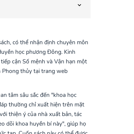
 sách, có thể nhận định chuyên môn
a Huyền học phương Đông. Kinh
c tiếp cận Số mệnh và Vận hạn một
và Phong thủy tại trang web
quan tâm sâu sắc đến "khoa học
đáp thường chỉ xuất hiện trên mặt
ới thiện ý của nhà xuất bản, tác
eo dõi khoa huyền bí này", giúp họ
hức tạp. Cuốn sách này có thể được