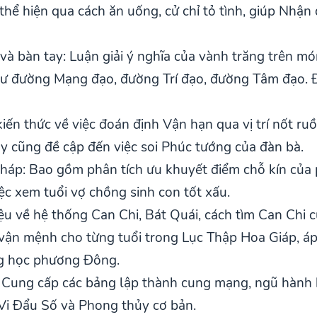
" thể hiện qua cách ăn uống, cử chỉ tỏ tình, giúp Nhậ
à bàn tay: Luận giải ý nghĩa của vành trăng trên mó
như đường Mạng đạo, đường Trí đạo, đường Tâm đạo. 
kiến thức về việc đoán định Vận hạn qua vị trí nốt ru
y cũng đề cập đến việc soi Phúc tướng của đàn bà.
háp: Bao gồm phân tích ưu khuyết điểm chỗ kín của 
ệc xem tuổi vợ chồng sinh con tốt xấu.
hiệu về hệ thống Can Chi, Bát Quái, cách tìm Can Chi
vận mệnh cho từng tuổi trong Lục Thập Hoa Giáp, á
ớng học phương Đông.
: Cung cấp các bảng lập thành cung mạng, ngũ hành 
 Vi Đẩu Số và Phong thủy cơ bản.