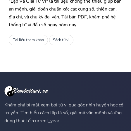
"Lập Và Giải Tử Vi" là tài liệu không thể thiếu giúp bạn
an mệnh, giải đoán chuẩn xác các cung số, thiên can,
địa chi, và chu kỳ đại vận. Tải bản PDF, khám phá hệ
thống tử vi đẩu số ngay hôm nay.
Tài liệu tham khảo
Sách tử vi
Khám phá bí mật xem bói tử vi qua góc nhìn huyền học cổ
truyền. Tìm hiểu cách lập lá số, giải mã vận mệnh và ứng
dụng thực tế :current_year