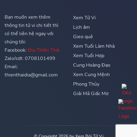
Bạn muốn xem thêm
Xem Tử Vi
thông tin tử vi chi tiết thì
Lịch âm
có thể liên hệ ngay với
Gieo quẻ
chúng tôi:
Xem Tuổi Làm Nhà
Facebook:
Địa Thiên Thái
Xem Tuổi Hợp
Zalo/sdt: 0708101499
Cung Hoàng Đạo
Email:
Xem Cung Mệnh
thienthaidia@gmail.com
Phong Thủy
Giải Mã Giấc Mơ
© Copyright 2026 by Xem Bói Tử Vi