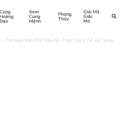
Cung
Xem
Giải Mã
Phong
Hoàng
Cung
Giấc
Thủy
Đạo
Mệnh
Mơ
 – Tải Ngay Bản PDF Đầy Đủ, Thực Dụng, Dễ Áp Dụng