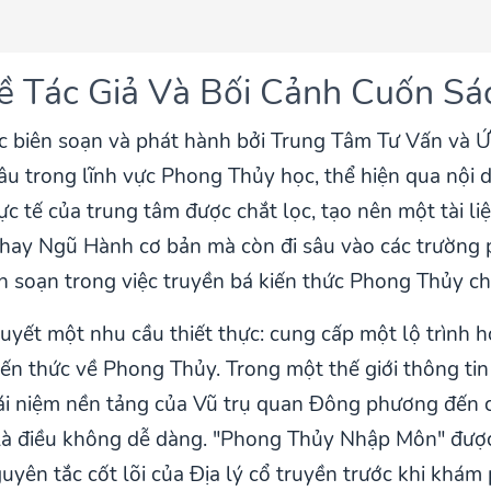
Về Tác Giả Và Bối Cảnh Cuốn Sá
 biên soạn và phát hành bởi Trung Tâm Tư Vấn và 
u trong lĩnh vực Phong Thủy học, thể hiện qua nội du
c tế của trung tâm được chắt lọc, tạo nên một tài l
 hay Ngũ Hành cơ bản mà còn đi sâu vào các trường 
n soạn trong việc truyền bá kiến thức Phong Thủy ch
quyết một nhu cầu thiết thực: cung cấp một lộ trình
ến thức về Phong Thủy. Trong một thế giới thông tin
 khái niệm nền tảng của Vũ trụ quan Đông phương đến
là điều không dễ dàng. "Phong Thủy Nhập Môn" được
yên tắc cốt lõi của Địa lý cổ truyền trước khi khám 