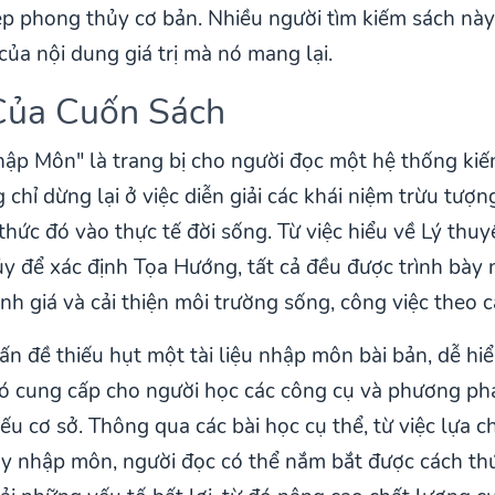
ép phong thủy cơ bản. Nhiều người tìm kiếm sách này 
của nội dung giá trị mà nó mang lại.
Của Cuốn Sách
p Môn" là trang bị cho người đọc một hệ thống kiến
hỉ dừng lại ở việc diễn giải các khái niệm trừu tượ
hức đó vào thực tế đời sống. Từ việc hiểu về Lý th
 để xác định Tọa Hướng, tất cả đều được trình bày 
ánh giá và cải thiện môi trường sống, công việc theo
vấn đề thiếu hụt một tài liệu nhập môn bài bản, dễ h
Nó cung cấp cho người học các công cụ và phương phá
iếu cơ sở. Thông qua các bài học cụ thể, từ việc lựa
ủy nhập môn, người đọc có thể nắm bắt được cách thứ