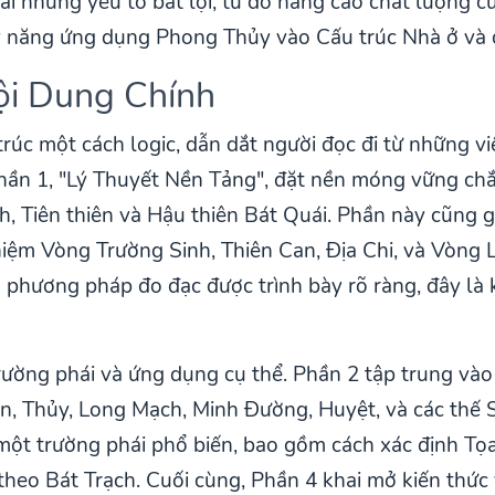
ải những yếu tố bất lợi, từ đó nâng cao chất lượng c
 kỹ năng ứng dụng Phong Thủy vào Cấu trúc Nhà ở và 
ội Dung Chính
úc một cách logic, dẫn dắt người đọc đi từ những v
n 1, "Lý Thuyết Nền Tảng", đặt nền móng vững chắc 
 Tiên thiên và Hậu thiên Bát Quái. Phần này cũng gi
iệm Vòng Trường Sinh, Thiên Can, Địa Chi, và Vòng 
hương pháp đo đạc được trình bày rõ ràng, đây là k
trường phái và ứng dụng cụ thể. Phần 2 tập trung và
ơn, Thủy, Long Mạch, Minh Đường, Huyệt, và các thế 
 một trường phái phổ biến, bao gồm cách xác định Tọ
 theo Bát Trạch. Cuối cùng, Phần 4 khai mở kiến th