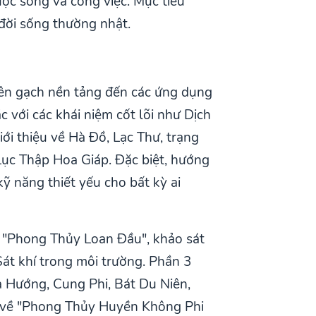
uộc sống và công việc. Mục tiêu
đời sống thường nhật.
iên gạch nền tảng đến các ứng dụng
với các khái niệm cốt lõi như Dịch
ới thiệu về Hà Đồ, Lạc Thư, trạng
Lục Thập Hoa Giáp. Đặc biệt, hướng
ỹ năng thiết yếu cho bất kỳ ai
o "Phong Thủy Loan Đầu", khảo sát
Sát khí trong môi trường. Phần 3
a Hướng, Cung Phi, Bát Du Niên,
ức về "Phong Thủy Huyền Không Phi