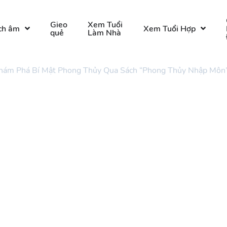
Gieo
Xem Tuổi
ch âm
Xem Tuổi Hợp
quẻ
Làm Nhà
hám Phá Bí Mật Phong Thủy Qua Sách “Phong Thủy Nhập Môn”