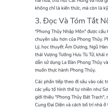
hài hòa, thu hút Cát Hung và hóa gi
không chỉ là kiến thức, mà còn là
3. Đọc Và Tóm Tắt N
"Phong Thủy Nhập Môn" được cấu tr
chuyên sâu hơn của Phong Thủy. Phầ
Lý, học thuyết Âm Dương, Ngũ Hành,
thái Vượng Tướng Hưu Tù Tử, khái n
dẫn sử dụng La Bàn Phong Thủy và p
muốn thực hành Phong Thủy.
Các phần tiếp theo đi sâu vào các 
các yếu tố hình thế tự nhiên như S
giới thiệu "Phong Thủy Bát Trạch",
Cung Đại Diện và cách bố trí nhà ở