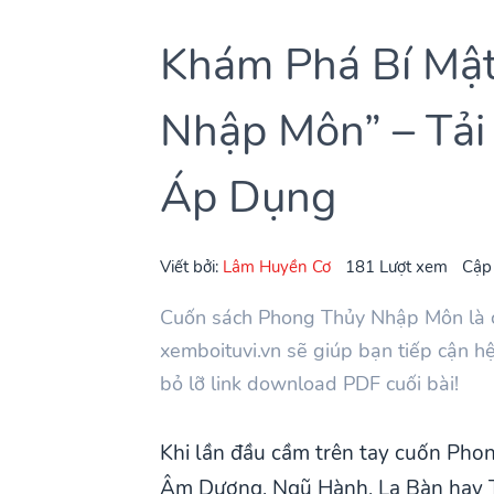
Khám Phá Bí Mậ
Nhập Môn” – Tải
Áp Dụng
Viết bởi:
Lâm Huyền Cơ
181 Lượt xem
Cập
Cuốn sách Phong Thủy Nhập Môn là c
xemboituvi.vn sẽ giúp bạn tiếp cận h
bỏ lỡ link download PDF cuối bài!
Khi lần đầu cầm trên tay cuốn Pho
Âm Dương, Ngũ Hành, La Bàn hay T