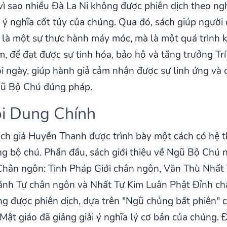
o vì sao nhiều Đà La Ni không được phiên dịch theo ng
 ý nghĩa cốt tủy của chúng. Qua đó, sách giúp người 
à một sự thực hành máy móc, mà là một quá trình k
, để đạt được sự tịnh hóa, bảo hộ và tăng trưởng Trí
i ngày, giúp hành giả cảm nhận được sự linh ứng và 
Ngũ Bộ Chú đúng pháp.
ội Dung Chính
ch giả Huyền Thanh được trình bày một cách có hệ t
ừng bộ chú. Phần đầu, sách giới thiệu về Ngũ Bộ Chú 
hân ngôn: Tịnh Pháp Giới chân ngôn, Văn Thù Nhất 
nh Tự chân ngôn và Nhất Tự Kim Luân Phật Đỉnh ch
g được phiên dịch, dựa trên "Ngũ chủng bất phiên"
Mật giáo đã giảng giải ý nghĩa lý cơ bản của chúng. 