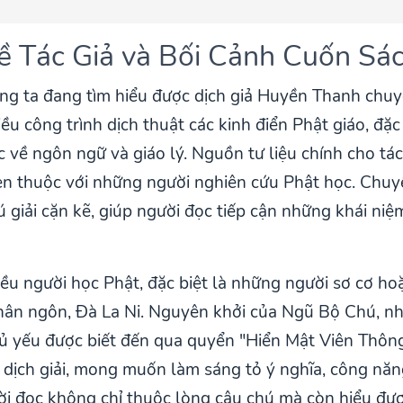
Về Tác Giả và Bối Cảnh Cuốn Sá
g ta đang tìm hiểu được dịch giả Huyền Thanh chuyể
 công trình dịch thuật các kinh điển Phật giáo, đặc b
c về ngôn ngữ và giáo lý. Nguồn tư liệu chính cho tá
uen thuộc với những người nghiên cứu Phật học. Chuy
ú giải cặn kẽ, giúp người đọc tiếp cận những khái ni
iều người học Phật, đặc biệt là những người sơ cơ h
Chân ngôn, Đà La Ni. Nguyên khởi của Ngũ Bộ Chú, n
hủ yếu được biết đến qua quyển "Hiển Mật Viên Thôn
dịch giải, mong muốn làm sáng tỏ ý nghĩa, công năn
ời đọc không chỉ thuộc lòng câu chú mà còn hiểu đượ