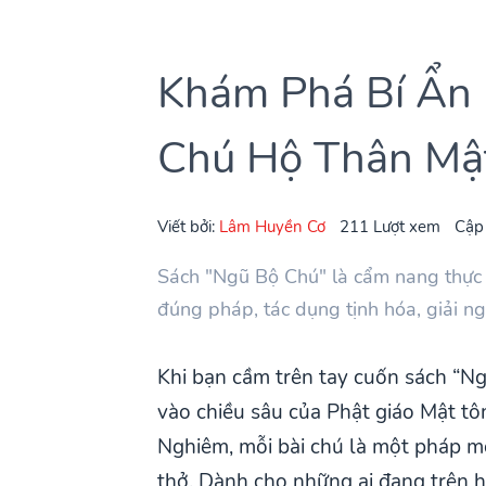
Khám Phá Bí Ẩn 
Chú Hộ Thân Mật
Viết bởi:
Lâm Huyền Cơ
211 Lượt xem
Cập
Sách "Ngũ Bộ Chú" là cẩm nang thực
đúng pháp, tác dụng tịnh hóa, giải ng
Khi bạn cầm trên tay cuốn sách “Ng
vào chiều sâu của Phật giáo Mật t
Nghiêm, mỗi bài chú là một pháp mô
thở. Dành cho những ai đang trên h