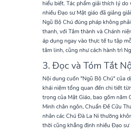
hiểu biết. Tác phẩm giải thích lý d
nhiều Đạo sư Mật giáo đã giảng giải
Ngũ Bộ Chú đúng pháp không phải l
thanh, với Tâm thành và Chánh niệm
áp dụng ngay vào thực tế tu tập mỗ
tâm linh, cũng như cách hành trì 
3. Đọc và Tóm Tắt N
Nội dung cuốn "Ngũ Bộ Chú" của dị
khái niệm tổng quan đến chi tiết t
trọng của Mật Giáo, bao gồm năm C
Minh chân ngôn, Chuẩn Đề Cửu Thá
nhân các Chú Đà La Ni thường khôn
thời cũng khẳng định nhiều Đạo sư 