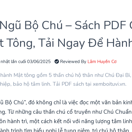
Ngũ Bộ Chú – Sách PDF 
 Tông, Tải Ngay Để Hành
 nhật lần cuối 03/06/2025
Reviewed By
Lâm Huyền Cơ
 hành Mật tông gồm 5 thần chú hộ thân như Chú Đại Bi
hiệp, bảo hộ tâm linh. Tải PDF sách tại xemboituvi.vn.
ũ Bộ Chú”, đó không chỉ là việc đọc một văn bản kin
ông. Từ những câu thần chú cổ truyền như Chú Chuẩn
n hành trì, một cách kết nối với năng lượng tâm lin
ành trình tìm hiểu nghi lễ tụng niệm, trì chú hộ th