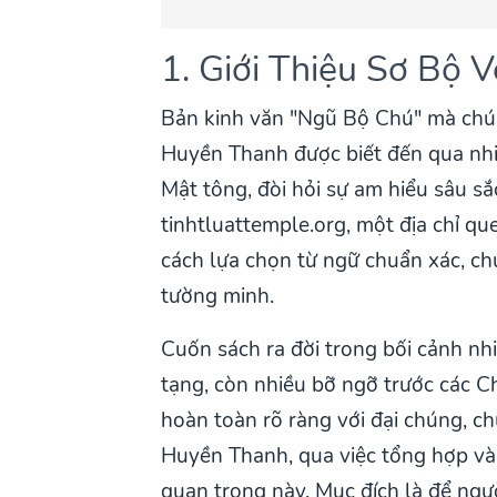
1. Giới Thiệu Sơ Bộ 
Bản kinh văn "Ngũ Bộ Chú" mà chún
Huyền Thanh được biết đến qua nhiều
Mật tông, đòi hỏi sự am hiểu sâu sắ
tinhtluattemple.org, một địa chỉ q
cách lựa chọn từ ngữ chuẩn xác, ch
tường minh.
Cuốn sách ra đời trong bối cảnh nh
tạng, còn nhiều bỡ ngỡ trước các 
hoàn toàn rõ ràng với đại chúng, c
Huyền Thanh, qua việc tổng hợp và 
quan trọng này. Mục đích là để ngư