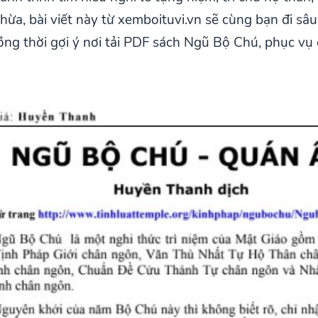
ừa, bài viết này từ xemboituvi.vn sẽ cùng bạn đi sâ
g thời gợi ý nơi tải PDF sách Ngũ Bộ Chú, phục vụ c