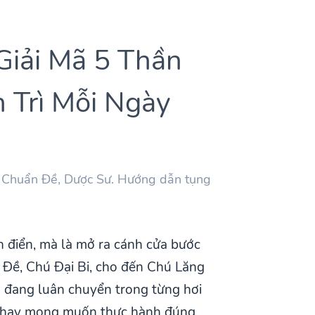
Giải Mã 5 Thần
 Trì Mỗi Ngày
, Chuẩn Đề, Dược Sư. Hướng dẫn tụng
h điển, mà là mở ra cánh cửa bước
 Đề, Chú Đại Bi, cho đến Chú Lăng
h đang luân chuyển trong từng hơi
ân, hay mong muốn thực hành đúng