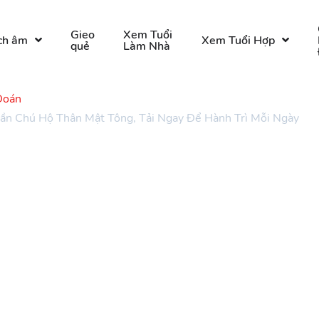
Gieo
Xem Tuổi
ch âm
Xem Tuổi Hợp
quẻ
Làm Nhà
Đoán
ần Chú Hộ Thân Mật Tông, Tải Ngay Để Hành Trì Mỗi Ngày