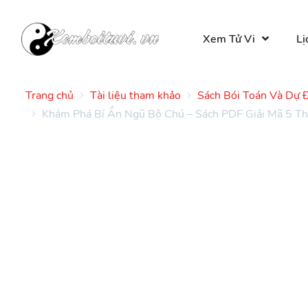
Xem Tử Vi
Lị
Trang chủ
Tài liệu tham khảo
Sách Bói Toán Và Dự 
Khám Phá Bí Ẩn Ngũ Bộ Chú – Sách PDF Giải Mã 5 Th