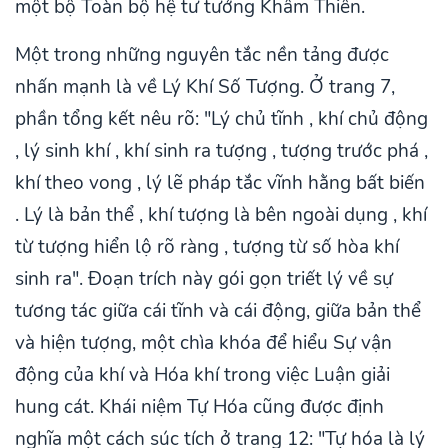
một bộ Toàn bộ hệ tư tưởng Khâm Thiên.
Một trong những nguyên tắc nền tảng được
nhấn mạnh là về Lý Khí Số Tượng. Ở trang 7,
phần tổng kết nêu rõ: "Lý chủ tĩnh , khí chủ động
, lý sinh khí , khí sinh ra tượng , tượng trước phá ,
khí theo vong , lý lẽ pháp tắc vĩnh hằng bất biến
. Lý là bản thể , khí tượng là bên ngoài dụng , khí
từ tượng hiển lộ rõ ràng , tượng từ số hòa khí
sinh ra". Đoạn trích này gói gọn triết lý về sự
tương tác giữa cái tĩnh và cái động, giữa bản thể
và hiện tượng, một chìa khóa để hiểu Sự vận
động của khí và Hóa khí trong việc Luận giải
hung cát. Khái niệm Tự Hóa cũng được định
nghĩa một cách súc tích ở trang 12: "Tự hóa là lý