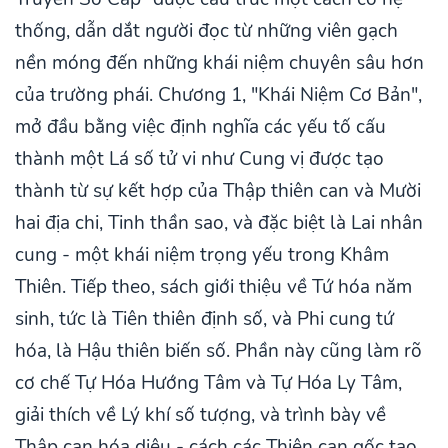
thống, dẫn dắt người đọc từ những viên gạch
nền móng đến những khái niệm chuyên sâu hơn
của trường phái. Chương 1, "Khái Niệm Cơ Bản",
mở đầu bằng việc định nghĩa các yếu tố cấu
thành một Lá số tử vi như Cung vị được tạo
thành từ sự kết hợp của Thập thiên can và Mười
hai địa chi, Tinh thần sao, và đặc biệt là Lai nhân
cung - một khái niệm trọng yếu trong Khâm
Thiên. Tiếp theo, sách giới thiệu về Tứ hóa năm
sinh, tức là Tiên thiên định số, và Phi cung tứ
hóa, là Hậu thiên biến số. Phần này cũng làm rõ
cơ chế Tự Hóa Hướng Tâm và Tự Hóa Ly Tâm,
giải thích về Lý khí số tượng, và trình bày về
Thập can hóa diệu - cách các Thiên can gốc tạo