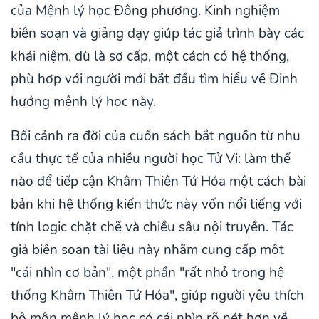
của Mệnh lý học Đông phương. Kinh nghiệm
biên soạn và giảng dạy giúp tác giả trình bày các
khái niệm, dù là sơ cấp, một cách có hệ thống,
phù hợp với người mới bắt đầu tìm hiểu về Định
hướng mệnh lý học này.
Bối cảnh ra đời của cuốn sách bắt nguồn từ nhu
cầu thực tế của nhiều người học Tử Vi: làm thế
nào để tiếp cận Khâm Thiên Tứ Hóa một cách bài
bản khi hệ thống kiến thức này vốn nổi tiếng với
tính logic chặt chẽ và chiều sâu nội truyền. Tác
giả biên soạn tài liệu này nhằm cung cấp một
"cái nhìn cơ bản", một phần "rất nhỏ trong hệ
thống Khâm Thiên Tứ Hóa", giúp người yêu thích
bộ môn mệnh lý học có cái nhìn rõ nét hơn về