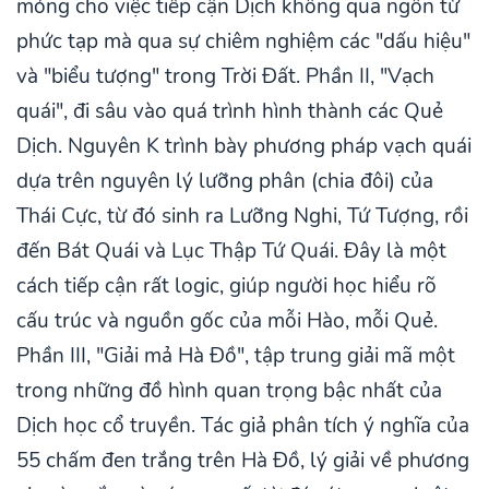
móng cho việc tiếp cận Dịch không qua ngôn từ
phức tạp mà qua sự chiêm nghiệm các "dấu hiệu"
và "biểu tượng" trong Trời Đất. Phần II, "Vạch
quái", đi sâu vào quá trình hình thành các Quẻ
Dịch. Nguyên K trình bày phương pháp vạch quái
dựa trên nguyên lý lưỡng phân (chia đôi) của
Thái Cực, từ đó sinh ra Lưỡng Nghi, Tứ Tượng, rồi
đến Bát Quái và Lục Thập Tứ Quái. Đây là một
cách tiếp cận rất logic, giúp người học hiểu rõ
cấu trúc và nguồn gốc của mỗi Hào, mỗi Quẻ.
Phần III, "Giải mả Hà Đồ", tập trung giải mã một
trong những đồ hình quan trọng bậc nhất của
Dịch học cổ truyền. Tác giả phân tích ý nghĩa của
55 chấm đen trắng trên Hà Đồ, lý giải về phương