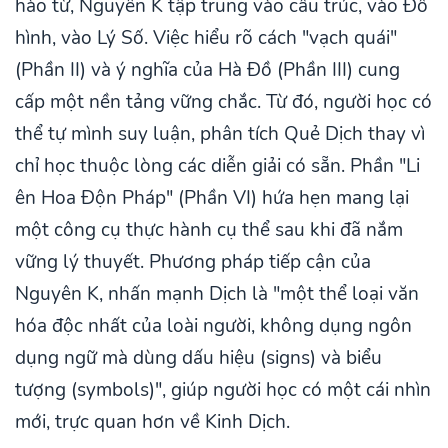
hào từ, Nguyên K tập trung vào cấu trúc, vào Đồ
hình, vào Lý Số. Việc hiểu rõ cách "vạch quái"
(Phần II) và ý nghĩa của Hà Đồ (Phần III) cung
cấp một nền tảng vững chắc. Từ đó, người học có
thể tự mình suy luận, phân tích Quẻ Dịch thay vì
chỉ học thuộc lòng các diễn giải có sẵn. Phần "Li
ên Hoa Độn Pháp" (Phần VI) hứa hẹn mang lại
một công cụ thực hành cụ thể sau khi đã nắm
vững lý thuyết. Phương pháp tiếp cận của
Nguyên K, nhấn mạnh Dịch là "một thể loại văn
hóa độc nhất của loài người, không dụng ngôn
dụng ngữ mà dùng dấu hiệu (signs) và biểu
tượng (symbols)", giúp người học có một cái nhìn
mới, trực quan hơn về Kinh Dịch.