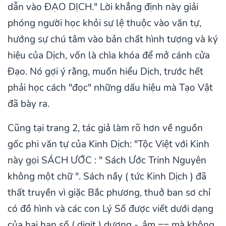
dẫn vào ĐẠO DỊCH." Lời khẳng định này giải
phóng người học khỏi sự lệ thuộc vào văn tự,
hướng sự chú tâm vào bản chất hình tượng và ký
hiệu của Dịch, vốn là chìa khóa để mở cánh cửa
Đạo. Nó gợi ý rằng, muốn hiểu Dịch, trước hết
phải học cách "đọc" những dấu hiệu mà Tạo Vật
đã bày ra.
Cũng tại trang 2, tác giả làm rõ hơn về nguồn
gốc phi văn tự của Kinh Dịch: "Tộc Việt với Kinh
này gọi SÁCH ƯỚC : " Sách Ước Trinh Nguyên
không một chữ ". Sách nầy ( tức Kinh Dịch ) đã
thất truyền vì giặc Bắc phương, thuở ban sơ chỉ
có đồ hình và các con Lý Số được viết dưới dạng
của hai hạn số ( digit ) dương -, âm == mà không