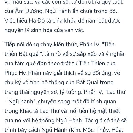
vị, màu sắc, và các con số, từ đó rút ra quy luật
của Âm Dương, Ngũ Hành ẩn chứa trong đó.
Việc hiểu Hà Đồ là chìa khóa để nắm bắt được
nguyên lý sinh hóa của vạn vật.
Tiếp nối dòng chảy kiến thức, Phần IV, "Tiên
thiên Bát quái", làm rõ về sự sắp xếp và ý nghĩa
của tám quẻ đơn theo trật tự Tiên Thiên của
Phục Hy. Phần này giải thích về sự đối ứng, về
chu kỳ và tính hệ thống của Bát Quái trong
trạng thái nguyên sơ, lý tưởng. Phần V, "Lạc thư
- Ngũ hành", chuyển sang một đồ hình quan
trọng khác là Lạc Thư và mối liên hệ mật thiết
của nó với hệ thống Ngũ Hành. Tác giả có thể sẽ
trình bày cách Ngũ Hành (Kim, Mộc, Thủy, Hỏa,