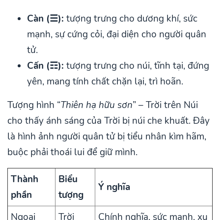
Càn (☰):
tượng trưng cho dương khí, sức
mạnh, sự cứng cỏi, đại diện cho người quân
tử.
Cấn (☶):
tượng trưng cho núi, tĩnh tại, đứng
yên, mang tính chất chặn lại, trì hoãn.
Tượng hình “
Thiên hạ hữu sơn
” – Trời trên Núi
cho thấy ánh sáng của Trời bị núi che khuất. Đây
là hình ảnh người quân tử bị tiểu nhân kìm hãm,
buộc phải thoái lui để giữ mình.
Thành
Biểu
Ý nghĩa
phần
tượng
Ngoại
Trời
Chính nghĩa, sức mạnh, xu