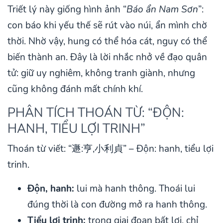
Triết lý này giống hình ảnh “
Báo ẩn Nam Sơn
”:
con báo khi yếu thế sẽ rút vào núi, ẩn mình chờ
thời. Nhờ vậy, hung có thể hóa cát, nguy có thể
biến thành an. Đây là lời nhắc nhở về đạo quân
tử: giữ uy nghiêm, không tranh giành, nhưng
cũng không đánh mất chính khí.
PHÂN TÍCH THOÁN TỪ: “ĐỘN:
HANH, TIỂU LỢI TRINH”
Thoán từ viết: “遯:亨,小利貞” – Độn: hanh, tiểu lợi
trinh.
Độn, hanh:
lui mà hanh thông. Thoái lui
đúng thời là con đường mở ra hanh thông.
Tiểu lợi trinh:
trong giai đoạn bất lợi, chỉ