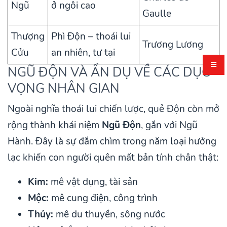
Ngũ
ở ngôi cao
Gaulle
Thượng
Phì Độn – thoái lui
Trương Lương
Cửu
an nhiên, tự tại
NGŨ ĐỘN VÀ ẨN DỤ VỀ CÁC DỤC
VỌNG NHÂN GIAN
Ngoài nghĩa thoái lui chiến lược, quẻ Độn còn mở
rộng thành khái niệm
Ngũ Độn
, gắn với Ngũ
Hành. Đây là sự đắm chìm trong năm loại hưởng
lạc khiến con người quên mất bản tính chân thật:
Kim:
mê vật dụng, tài sản
Mộc:
mê cung điện, công trình
Thủy:
mê du thuyền, sông nước