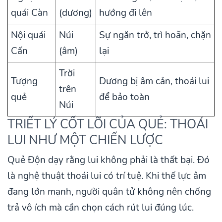
quái Càn
(dương)
hướng đi lên
Nội quái
Núi
Sự ngăn trở, trì hoãn, chặn
Cấn
(âm)
lại
Trời
Tượng
Dương bị âm cản, thoái lui
trên
quẻ
để bảo toàn
Núi
TRIẾT LÝ CỐT LÕI CỦA QUẺ: THOÁI
LUI NHƯ MỘT CHIẾN LƯỢC
Quẻ Độn dạy rằng lui không phải là thất bại. Đó
là nghệ thuật thoái lui có trí tuệ. Khi thế lực âm
đang lớn mạnh, người quân tử không nên chống
trả vô ích mà cần chọn cách rút lui đúng lúc.