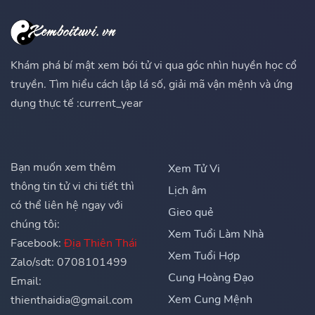
Khám phá bí mật xem bói tử vi qua góc nhìn huyền học cổ
truyền. Tìm hiểu cách lập lá số, giải mã vận mệnh và ứng
dụng thực tế :current_year
Bạn muốn xem thêm
Xem Tử Vi
thông tin tử vi chi tiết thì
Lịch âm
có thể liên hệ ngay với
Gieo quẻ
chúng tôi:
Xem Tuổi Làm Nhà
Facebook:
Địa Thiên Thái
Xem Tuổi Hợp
Zalo/sdt: 0708101499
Cung Hoàng Đạo
Email:
Xem Cung Mệnh
thienthaidia@gmail.com