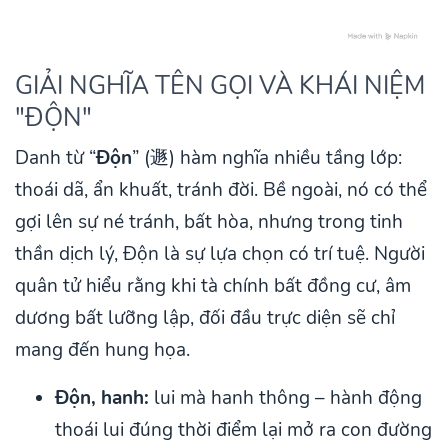
GIẢI NGHĨA TÊN GỌI VÀ KHÁI NIỆM
"ĐỘN"
Danh từ “
Độn
” (遯) hàm nghĩa nhiều tầng lớp:
thoái dã, ẩn khuất, tránh đời. Bề ngoài, nó có thể
gợi lên sự né tránh, bất hòa, nhưng trong tinh
thần dịch lý, Độn là sự lựa chọn có trí tuệ. Người
quân tử hiểu rằng khi tà chính bất đồng cư, âm
dương bất lưỡng lập, đối đầu trực diện sẽ chỉ
mang đến hung họa.
Độn, hanh:
lui mà hanh thông – hành động
thoái lui đúng thời điểm lại mở ra con đường