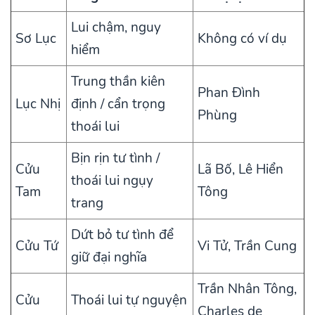
Lui chậm, nguy
Sơ Lục
Không có ví dụ
hiểm
Trung thần kiên
Phan Đình
Lục Nhị
định / cẩn trọng
Phùng
thoái lui
Bịn rịn tư tình /
Cửu
Lã Bố, Lê Hiển
thoái lui ngụy
Tam
Tông
trang
Dứt bỏ tư tình để
Cửu Tứ
Vi Tử, Trần Cung
giữ đại nghĩa
Trần Nhân Tông,
Cửu
Thoái lui tự nguyện
Charles de