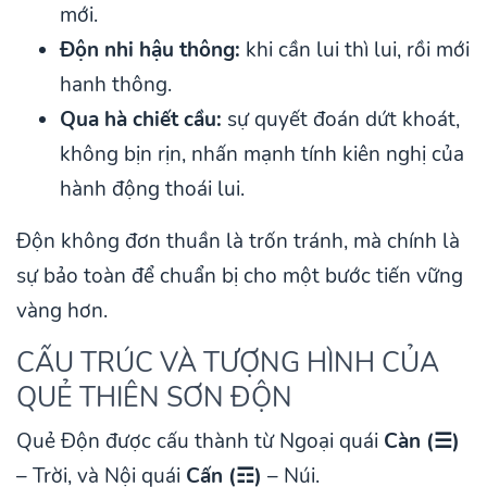
mới.
Độn nhi hậu thông:
khi cần lui thì lui, rồi mới
hanh thông.
Qua hà chiết cầu:
sự quyết đoán dứt khoát,
không bịn rịn, nhấn mạnh tính kiên nghị của
hành động thoái lui.
Độn không đơn thuần là trốn tránh, mà chính là
sự bảo toàn để chuẩn bị cho một bước tiến vững
vàng hơn.
CẤU TRÚC VÀ TƯỢNG HÌNH CỦA
QUẺ THIÊN SƠN ĐỘN
Quẻ Độn được cấu thành từ Ngoại quái
Càn (☰)
– Trời, và Nội quái
Cấn (☶)
– Núi.