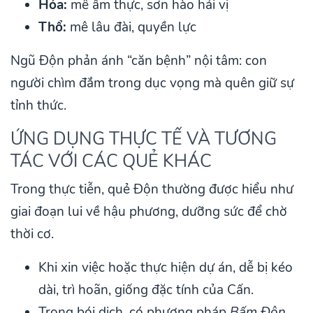
Hỏa:
mê ẩm thực, sơn hào hải vị
Thổ:
mê lâu đài, quyền lực
Ngũ Độn phản ánh “căn bệnh” nội tâm: con
người chìm đắm trong dục vọng mà quên giữ sự
tỉnh thức.
ỨNG DỤNG THỰC TẾ VÀ TƯƠNG
TÁC VỚI CÁC QUẺ KHÁC
Trong thực tiễn, quẻ Độn thường được hiểu như
giai đoạn lui về hậu phương, dưỡng sức để chờ
thời cơ.
Khi xin việc hoặc thực hiện dự án, dễ bị kéo
dài, trì hoãn, giống đặc tính của Cấn.
Trong bói dịch, có phương pháp
Bấm Độn