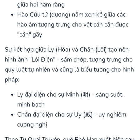
giữa hai hàm răng
Hào Cửu tứ (dương) nằm xen kẽ giữa các
hào âm tượng trưng cho vật cản cần được
"cắn" gãy
Sự kết hợp giữa Ly (Hỏa) và Chấn (Lôi) tạo nên
hình ảnh "Lôi Điện" - sấm chớp, tượng trưng cho
quy luật tự nhiên và cũng là biểu tượng cho hình
pháp:
Ly đại diện cho sự Minh (明) - sáng suốt,
minh bạch
Chấn đại diện cho sự Uy (威) - uy nghiêm,
cương nghị
Theo Tự Quái Truyện, quẻ Phệ Hạp xuất hiện sau