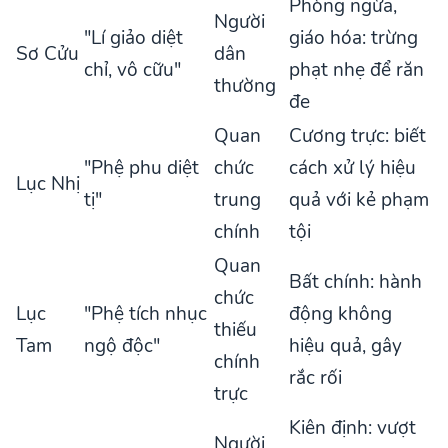
Phòng ngừa,
Người
"Lí giảo diệt
giáo hóa: trừng
Sơ Cửu
dân
chỉ, vô cữu"
phạt nhẹ để răn
thường
đe
Quan
Cương trực: biết
"Phệ phu diệt
chức
cách xử lý hiệu
Lục Nhị
tị"
trung
quả với kẻ phạm
chính
tội
Quan
Bất chính: hành
chức
Lục
"Phệ tích nhục
động không
thiếu
Tam
ngộ độc"
hiệu quả, gây
chính
rắc rối
trực
Kiên định: vượt
Người