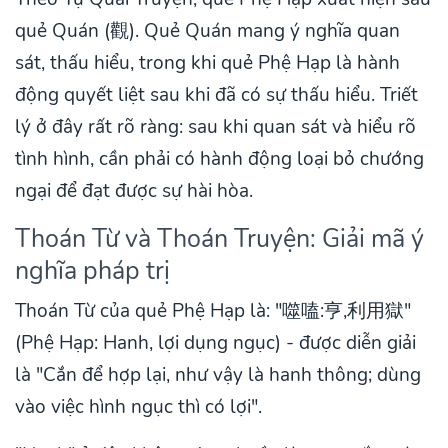
quẻ Quán (觀). Quẻ Quán mang ý nghĩa quan
sát, thấu hiểu, trong khi quẻ Phệ Hạp là hành
động quyết liệt sau khi đã có sự thấu hiểu. Triết
lý ở đây rất rõ ràng: sau khi quan sát và hiểu rõ
tình hình, cần phải có hành động loại bỏ chướng
ngại để đạt được sự hài hòa.
Thoán Từ và Thoán Truyện: Giải mã ý
nghĩa pháp trị
Thoán Từ của quẻ Phệ Hạp là: "噬嗑:亨,利用獄"
(Phệ Hạp: Hanh, lợi dụng ngục) - được diễn giải
là "Cắn để hợp lại, như vậy là hanh thông; dùng
vào việc hình ngục thì có lợi".