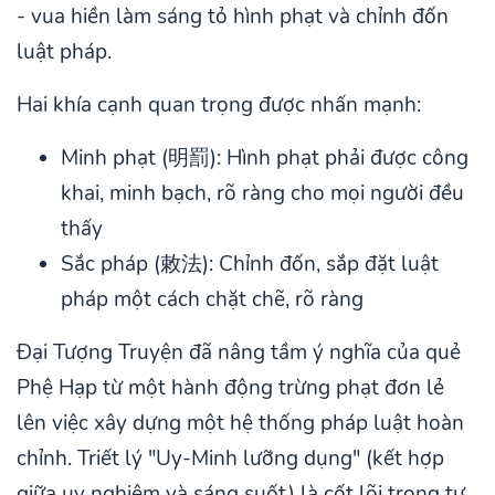
- vua hiền làm sáng tỏ hình phạt và chỉnh đốn
luật pháp.
Hai khía cạnh quan trọng được nhấn mạnh:
Minh phạt (明罰): Hình phạt phải được công
khai, minh bạch, rõ ràng cho mọi người đều
thấy
Sắc pháp (敕法): Chỉnh đốn, sắp đặt luật
pháp một cách chặt chẽ, rõ ràng
Đại Tượng Truyện đã nâng tầm ý nghĩa của quẻ
Phệ Hạp từ một hành động trừng phạt đơn lẻ
lên việc xây dựng một hệ thống pháp luật hoàn
chỉnh. Triết lý "Uy-Minh lưỡng dụng" (kết hợp
giữa uy nghiêm và sáng suốt) là cốt lõi trong tư