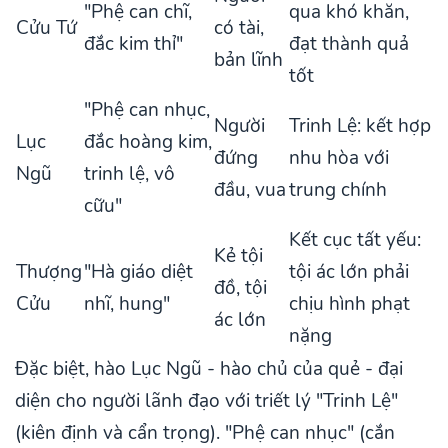
"Phệ can chĩ,
qua khó khăn,
Cửu Tứ
có tài,
đắc kim thỉ"
đạt thành quả
bản lĩnh
tốt
"Phệ can nhục,
Người
Trinh Lệ: kết hợp
Lục
đắc hoàng kim,
đứng
nhu hòa với
Ngũ
trinh lệ, vô
đầu, vua
trung chính
cữu"
Kết cục tất yếu:
Kẻ tội
Thượng
"Hà giáo diệt
tội ác lớn phải
đồ, tội
Cửu
nhĩ, hung"
chịu hình phạt
ác lớn
nặng
Đặc biệt, hào Lục Ngũ - hào chủ của quẻ - đại
diện cho người lãnh đạo với triết lý "Trinh Lệ"
(kiên định và cẩn trọng). "Phệ can nhục" (cắn