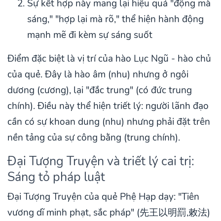
Sự kết hợp này mang lại hiệu quả "động mà
sáng," "hợp lại mà rõ," thể hiện hành động
mạnh mẽ đi kèm sự sáng suốt
Điểm đặc biệt là vị trí của hào Lục Ngũ - hào chủ
của quẻ. Đây là hào âm (nhu) nhưng ở ngôi
dương (cương), lại "đắc trung" (có đức trung
chính). Điều này thể hiện triết lý: người lãnh đạo
cần có sự khoan dung (nhu) nhưng phải đặt trên
nền tảng của sự công bằng (trung chính).
Đại Tượng Truyện và triết lý cai trị:
Sáng tỏ pháp luật
Đại Tượng Truyện của quẻ Phệ Hạp dạy: "Tiên
vương dĩ minh phạt, sắc pháp" (先王以明罰,敕法)