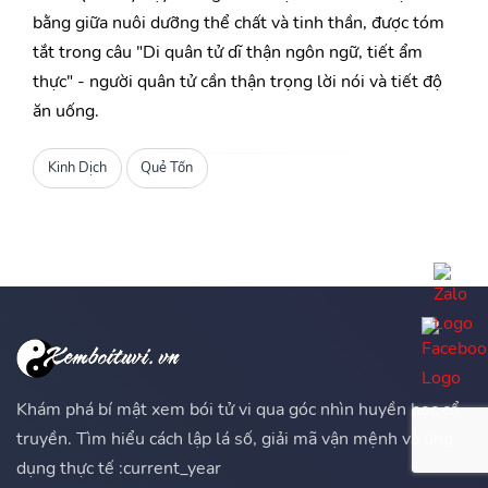
bằng giữa nuôi dưỡng thể chất và tinh thần, được tóm
tắt trong câu "Di quân tử dĩ thận ngôn ngữ, tiết ẩm
thực" - người quân tử cần thận trọng lời nói và tiết độ
ăn uống.
Kinh Dịch
Quẻ Tốn
Khám phá bí mật xem bói tử vi qua góc nhìn huyền học cổ
truyền. Tìm hiểu cách lập lá số, giải mã vận mệnh và ứng
dụng thực tế :current_year