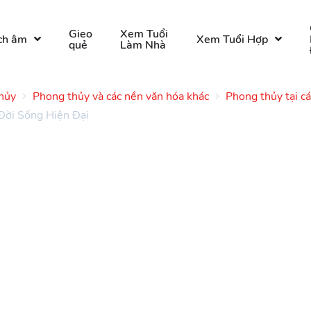
Gieo
Xem Tuổi
ch âm
Xem Tuổi Hợp
quẻ
Làm Nhà
thủy
Phong thủy và các nền văn hóa khác
Phong thủy tại cá
Đời Sống Hiện Đại