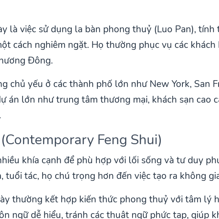
ày là việc sử dụng la bàn phong thuỷ (Luo Pan), tính
một cách nghiêm ngặt. Họ thường phục vụ các khách
 phương Đông.
ung chủ yếu ở các thành phố lớn như New York, San F
ự án lớn như trung tâm thương mại, khách sạn cao c
.
i (Contemporary Feng Shui)
nhiều khía cạnh để phù hợp với lối sống và tư duy ph
tuổi tác, họ chú trọng hơn đến việc tạo ra không gia
ày thường kết hợp kiến thức phong thuỷ với tâm lý họ
n ngữ dễ hiểu, tránh các thuật ngữ phức tạp, giúp k