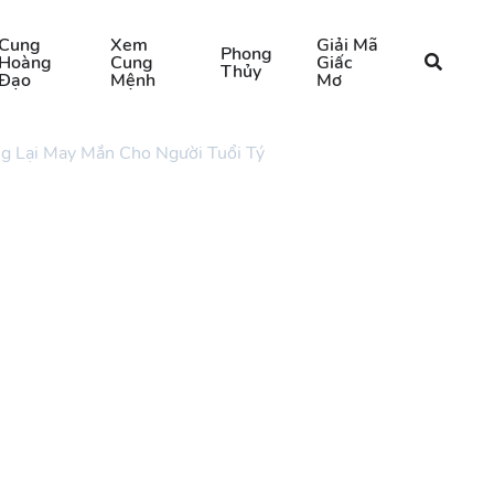
Cung
Xem
Giải Mã
Phong
Hoàng
Cung
Giấc
Thủy
Đạo
Mệnh
Mơ
g Lại May Mắn Cho Người Tuổi Tý