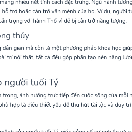
 mang nhiều nét tính cách đặc trưng. Ngũ hành tương
ố hỗ trợ hoặc cản trở vận mệnh của họ. Ví dụ, người 
n trọng với hành Thổ vì dễ bị cản trở năng lượng.
ong thủy
g dân gian mà còn là một phương pháp khoa học giúp
i trí nội thất, tất cả đều góp phần tạo nên năng lượn
 người tuổi Tý
 trọng, ảnh hưởng trực tiếp đến cuộc sống của mỗi ngư
ù hợp là điều thiết yếu để thu hút tài lộc và duy trì
mệnh của người tuổi Tý, giúp củng cố sự nghiệp và s