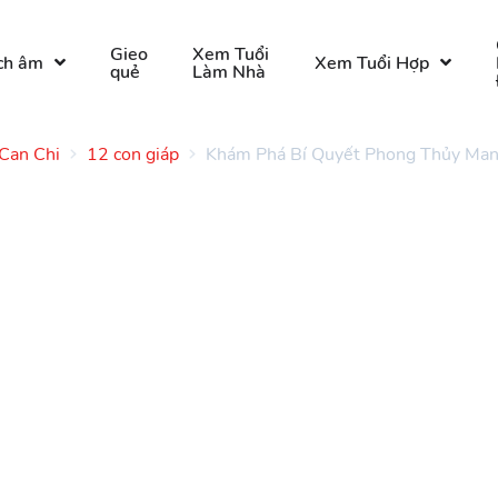
Gieo
Xem Tuổi
ch âm
Xem Tuổi Hợp
quẻ
Làm Nhà
Can Chi
12 con giáp
Khám Phá Bí Quyết Phong Thủy Man