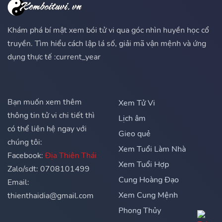
Khám phá bí mật xem bói tử vi qua góc nhìn huyền học cổ
truyền. Tìm hiểu cách lập lá số, giải mã vận mệnh và ứng
dụng thực tế :current_year
Bạn muốn xem thêm
Xem Tử Vi
thông tin tử vi chi tiết thì
Lịch âm
có thể liên hệ ngay với
Gieo quẻ
chúng tôi:
Xem Tuổi Làm Nhà
Facebook:
Địa Thiên Thái
Xem Tuổi Hợp
Zalo/sdt: 0708101499
Cung Hoàng Đạo
Email:
Xem Cung Mệnh
thienthaidia@gmail.com
Phong Thủy