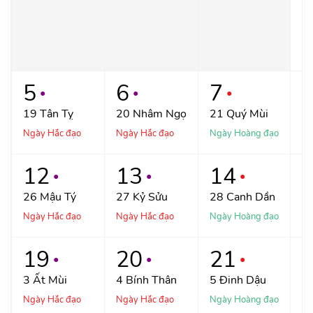
1
Ng
5
6
7
●
●
●
19
Tân Tỵ
20
Nhâm Ngọ
21
Quý Mùi
2
Ngày Hắc đạo
Ngày Hắc đạo
Ngày Hoàng đạo
Ng
12
13
14
●
●
●
26
Mậu Tý
27
Kỷ Sửu
28
Canh Dần
2
Ngày Hắc đạo
Ngày Hắc đạo
Ngày Hoàng đạo
Ng
19
20
21
●
●
●
3
Ất Mùi
4
Bính Thân
5
Đinh Dậu
6
Ngày Hắc đạo
Ngày Hắc đạo
Ngày Hoàng đạo
Ng