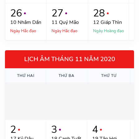
26
27
28
●
●
●
10
Nhâm Dần
11
Quý Mão
12
Giáp Thìn
1
Ngày Hắc đạo
Ngày Hắc đạo
Ngày Hoàng đạo
Ng
LỊCH ÂM THÁNG 11 NĂM 2020
THỨ
HAI
THỨ
BA
THỨ
TƯ
2
3
4
●
●
●
17
Kỷ Dậu
18
Canh Tuất
19
Tân Hợi