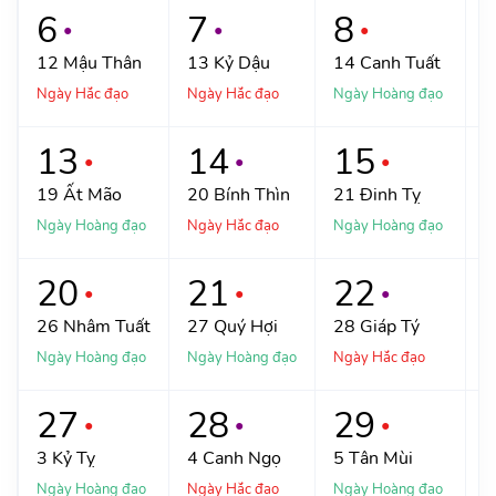
6
7
8
●
●
●
12
Mậu Thân
13
Kỷ Dậu
14
Canh Tuất
Ngày Hắc đạo
Ngày Hắc đạo
Ngày Hoàng đạo
N
13
14
15
●
●
●
19
Ất Mão
20
Bính Thìn
21
Đinh Tỵ
Ngày Hoàng đạo
Ngày Hắc đạo
Ngày Hoàng đạo
N
20
21
22
●
●
●
26
Nhâm Tuất
27
Quý Hợi
28
Giáp Tý
Ngày Hoàng đạo
Ngày Hoàng đạo
Ngày Hắc đạo
N
27
28
29
●
●
●
3
Kỷ Tỵ
4
Canh Ngọ
5
Tân Mùi
Ngày Hoàng đạo
Ngày Hắc đạo
Ngày Hoàng đạo
N