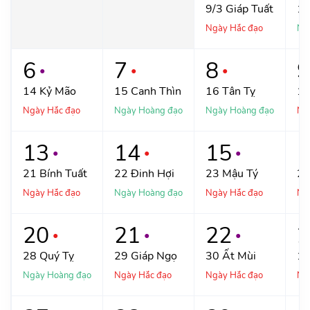
9/3
Giáp Tuất
1
Ngày Hắc đạo
Ng
6
7
8
9
●
●
●
14
Kỷ Mão
15
Canh Thìn
16
Tân Tỵ
1
Ngày Hắc đạo
Ngày Hoàng đạo
Ngày Hoàng đạo
Ng
13
14
15
1
●
●
●
21
Bính Tuất
22
Đinh Hợi
23
Mậu Tý
2
Ngày Hắc đạo
Ngày Hoàng đạo
Ngày Hắc đạo
Ng
20
21
22
2
●
●
●
28
Quý Tỵ
29
Giáp Ngọ
30
Ất Mùi
1
Ngày Hoàng đạo
Ngày Hắc đạo
Ngày Hắc đạo
Ng