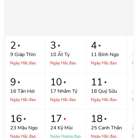
2
3
4
5
●
●
●
9
Giáp Thìn
10
Ất Tỵ
11
Bính Ngọ
1
Ngày Hắc đạo
Ngày Hắc đạo
Ngày Hắc đạo
Ng
9
10
11
1
●
●
●
16
Tân Hợi
17
Nhâm Tý
18
Quý Sửu
1
Ngày Hắc đạo
Ngày Hắc đạo
Ngày Hắc đạo
Ng
16
17
18
1
●
●
●
23
Mậu Ngọ
24
Kỷ Mùi
25
Canh Thân
2
Ngày Hắc đạo
Ngày Hoàng đạo
Ngày Hắc đạo
Ng