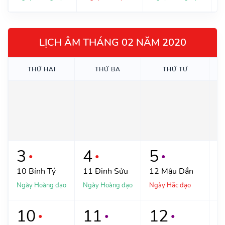
LỊCH ÂM THÁNG 02 NĂM 2020
THỨ
HAI
THỨ
BA
THỨ
TƯ
3
4
5
●
●
●
10
Bính Tý
11
Đinh Sửu
12
Mậu Dần
1
Ngày Hoàng đạo
Ngày Hoàng đạo
Ngày Hắc đạo
Ng
10
11
12
●
●
●