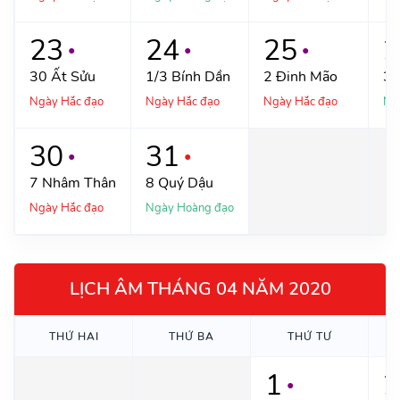
23
24
25
2
●
●
●
30
Ất Sửu
1/3
Bính Dần
2
Đinh Mão
3
Ngày Hắc đạo
Ngày Hắc đạo
Ngày Hắc đạo
Ng
30
31
●
●
7
Nhâm Thân
8
Quý Dậu
Ngày Hắc đạo
Ngày Hoàng đạo
LỊCH ÂM THÁNG 04 NĂM 2020
THỨ
HAI
THỨ
BA
THỨ
TƯ
1
2
●