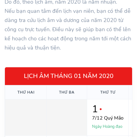
Do đó, theo lịch âm, năm 2020 là năm nhuận.
Nếu bạn quan tâm đến lịch vạn niên, bạn có thể dễ
dàng tra cứu lịch âm và dương của năm 2020 từ
công cụ trực tuyến. Điều này sẽ giúp bạn có thể lên
kế hoạch cho các hoạt động trong năm tới một cách
hiệu quả và thuận tiện.
LỊCH ÂM THÁNG 01 NĂM 2020
THỨ
HAI
THỨ
BA
THỨ
TƯ
1
●
7/12
Quý Mão
Ngày Hoàng đạo
N