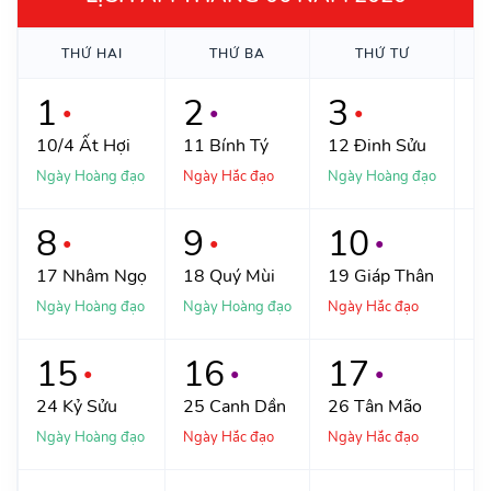
THỨ
HAI
THỨ
BA
THỨ
TƯ
1
2
3
●
●
●
10/4
Ất Hợi
11
Bính Tý
12
Đinh Sửu
1
Ngày Hoàng đạo
Ngày Hắc đạo
Ngày Hoàng đạo
Ng
8
9
10
●
●
●
17
Nhâm Ngọ
18
Quý Mùi
19
Giáp Thân
2
Ngày Hoàng đạo
Ngày Hoàng đạo
Ngày Hắc đạo
Ng
15
16
17
●
●
●
24
Kỷ Sửu
25
Canh Dần
26
Tân Mão
2
Ngày Hoàng đạo
Ngày Hắc đạo
Ngày Hắc đạo
Ng