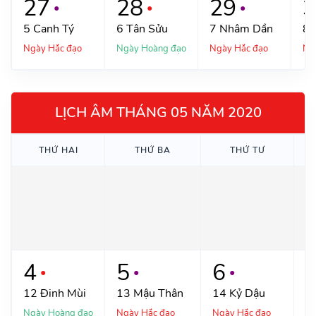
27
28
29
3
●
●
●
5
Canh Tý
6
Tân Sửu
7
Nhâm Dần
8
Ngày Hắc đạo
Ngày Hoàng đạo
Ngày Hắc đạo
Ng
LỊCH ÂM THÁNG 05 NĂM 2020
THỨ
HAI
THỨ
BA
THỨ
TƯ
4
5
6
●
●
●
12
Đinh Mùi
13
Mậu Thân
14
Kỷ Dậu
1
Ngày Hoàng đạo
Ngày Hắc đạo
Ngày Hắc đạo
Ng