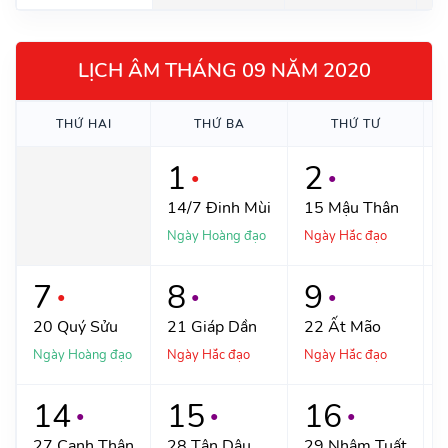
LỊCH ÂM THÁNG 09 NĂM 2020
THỨ
HAI
THỨ
BA
THỨ
TƯ
1
2
●
●
14/7
Đinh Mùi
15
Mậu Thân
Ngày Hoàng đạo
Ngày Hắc đạo
N
7
8
9
●
●
●
20
Quý Sửu
21
Giáp Dần
22
Ất Mão
Ngày Hoàng đạo
Ngày Hắc đạo
Ngày Hắc đạo
N
14
15
16
●
●
●
27
Canh Thân
28
Tân Dậu
29
Nhâm Tuất