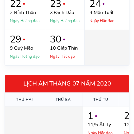
22
23
24
●
●
●
2
Bính Thân
3
Đinh Dậu
4
Mậu Tuất
5
Ngày Hoàng đạo
Ngày Hoàng đạo
Ngày Hắc đạo
Ng
29
30
●
●
9
Quý Mão
10
Giáp Thìn
Ngày Hoàng đạo
Ngày Hắc đạo
LỊCH ÂM THÁNG 07 NĂM 2020
THỨ
HAI
THỨ
BA
THỨ
TƯ
T
1
2
●
●
11/5
Ất Tỵ
12
B
Ngày Hắc đạo
Ngày