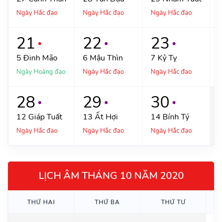
Ngày Hắc đạo
Ngày Hắc đạo
Ngày Hắc đạo
N
21
22
23
●
●
●
5
Đinh Mão
6
Mậu Thìn
7
Kỷ Tỵ
Ngày Hoàng đạo
Ngày Hắc đạo
Ngày Hắc đạo
N
28
29
30
●
●
●
12
Giáp Tuất
13
Ất Hợi
14
Bính Tý
Ngày Hắc đạo
Ngày Hắc đạo
Ngày Hắc đạo
LỊCH ÂM THÁNG 10 NĂM 2020
THỨ
HAI
THỨ
BA
THỨ
TƯ