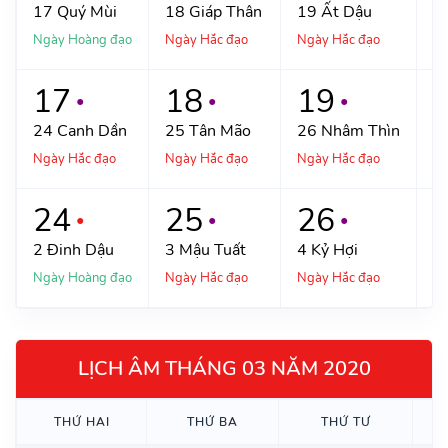
17
Quý Mùi
18
Giáp Thân
19
Ất Dậu
2
Ngày Hoàng đạo
Ngày Hắc đạo
Ngày Hắc đạo
Ng
17
18
19
●
●
●
24
Canh Dần
25
Tân Mão
26
Nhâm Thìn
2
Ngày Hắc đạo
Ngày Hắc đạo
Ngày Hắc đạo
Ng
24
25
26
●
●
●
2
Đinh Dậu
3
Mậu Tuất
4
Kỷ Hợi
5
Ngày Hoàng đạo
Ngày Hắc đạo
Ngày Hắc đạo
Ng
LỊCH ÂM THÁNG 03 NĂM 2020
THỨ
HAI
THỨ
BA
THỨ
TƯ