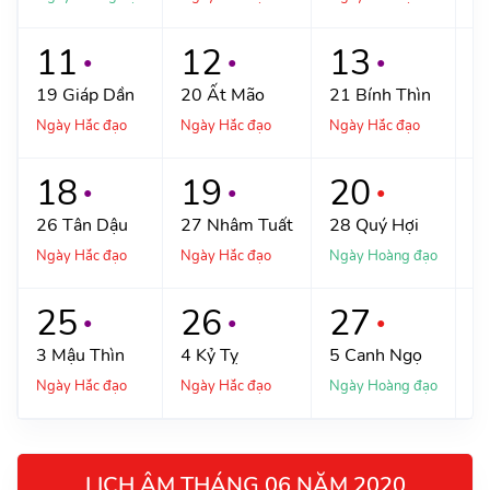
11
12
13
●
●
●
19
Giáp Dần
20
Ất Mão
21
Bính Thìn
2
Ngày Hắc đạo
Ngày Hắc đạo
Ngày Hắc đạo
Ng
18
19
20
●
●
●
26
Tân Dậu
27
Nhâm Tuất
28
Quý Hợi
2
Ngày Hắc đạo
Ngày Hắc đạo
Ngày Hoàng đạo
Ng
25
26
27
●
●
●
3
Mậu Thìn
4
Kỷ Tỵ
5
Canh Ngọ
6
Ngày Hắc đạo
Ngày Hắc đạo
Ngày Hoàng đạo
Ng
LỊCH ÂM THÁNG 06 NĂM 2020