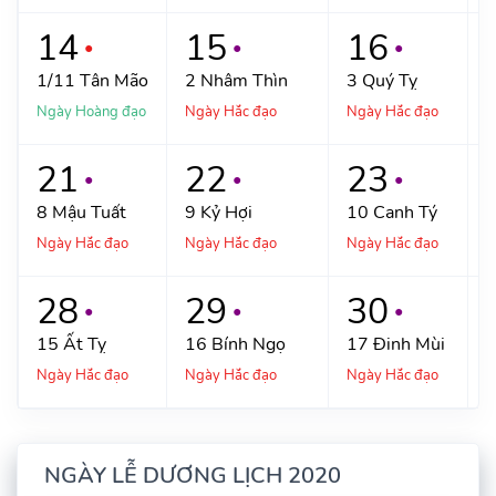
14
15
16
●
●
●
1/11
Tân Mão
2
Nhâm Thìn
3
Quý Tỵ
Ngày Hoàng đạo
Ngày Hắc đạo
Ngày Hắc đạo
N
21
22
23
●
●
●
8
Mậu Tuất
9
Kỷ Hợi
10
Canh Tý
Ngày Hắc đạo
Ngày Hắc đạo
Ngày Hắc đạo
N
28
29
30
●
●
●
15
Ất Tỵ
16
Bính Ngọ
17
Đinh Mùi
Ngày Hắc đạo
Ngày Hắc đạo
Ngày Hắc đạo
N
NGÀY LỄ DƯƠNG LỊCH 2020