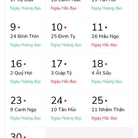
Ngày Hoàng đạo
Ngày Hắc đạo
Ngày Hoàng đạo
N
9
10
11
●
●
●
24
Bính Thìn
25
Đinh Tỵ
26
Mậu Ngọ
Ngày Hoàng đạo
Ngày Hoàng đạo
Ngày Hắc đạo
N
16
17
18
●
●
●
2
Quý Hợi
3
Giáp Tý
4
Ất Sửu
Ngày Hoàng đạo
Ngày Hắc đạo
Ngày Hoàng đạo
N
23
24
25
●
●
●
9
Canh Ngọ
10
Tân Mùi
11
Nhâm Thân
Ngày Hoàng đạo
Ngày Hoàng đạo
Ngày Hắc đạo
N
30
●