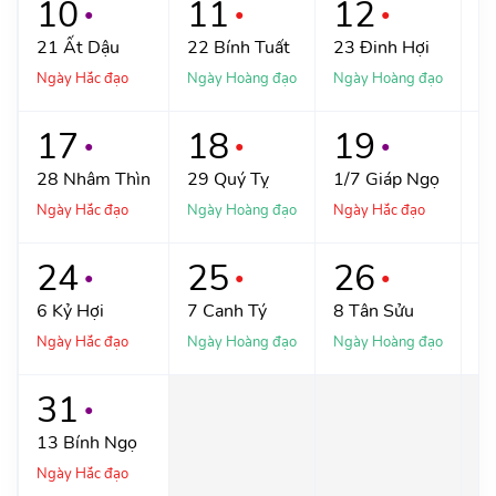
10
11
12
●
●
●
21
Ất Dậu
22
Bính Tuất
23
Đinh Hợi
2
Ngày Hắc đạo
Ngày Hoàng đạo
Ngày Hoàng đạo
Ng
17
18
19
●
●
●
28
Nhâm Thìn
29
Quý Tỵ
1/7
Giáp Ngọ
2
Ngày Hắc đạo
Ngày Hoàng đạo
Ngày Hắc đạo
Ng
24
25
26
●
●
●
6
Kỷ Hợi
7
Canh Tý
8
Tân Sửu
9
Ngày Hắc đạo
Ngày Hoàng đạo
Ngày Hoàng đạo
Ng
31
●
13
Bính Ngọ
Ngày Hắc đạo