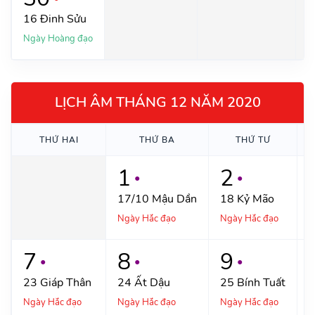
16
Đinh Sửu
Ngày Hoàng đạo
LỊCH ÂM THÁNG 12 NĂM 2020
THỨ
HAI
THỨ
BA
THỨ
TƯ
1
2
●
●
17/10
Mậu Dần
18
Kỷ Mão
Ngày Hắc đạo
Ngày Hắc đạo
N
7
8
9
●
●
●
23
Giáp Thân
24
Ất Dậu
25
Bính Tuất
Ngày Hắc đạo
Ngày Hắc đạo
Ngày Hắc đạo
N