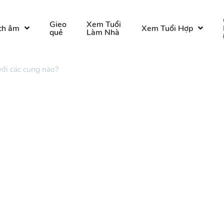
Gieo
Xem Tuổi
ch âm
Xem Tuổi Hợp
quẻ
Làm Nhà
ới các cung nào?