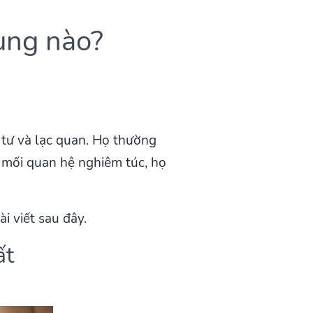
ung nào?
tư và lạc quan. Họ thường
t mối quan hệ nghiêm túc, họ
i viết sau đây.
ất