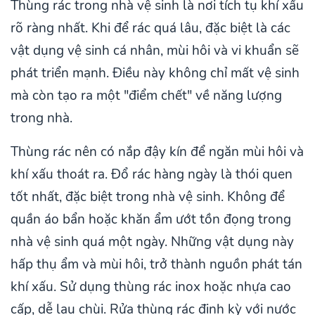
Thùng rác trong nhà vệ sinh là nơi tích tụ khí xấu
rõ ràng nhất. Khi để rác quá lâu, đặc biệt là các
vật dụng vệ sinh cá nhân, mùi hôi và vi khuẩn sẽ
phát triển mạnh. Điều này không chỉ mất vệ sinh
mà còn tạo ra một "điểm chết" về năng lượng
trong nhà.
Thùng rác nên có nắp đậy kín để ngăn mùi hôi và
khí xấu thoát ra. Đổ rác hàng ngày là thói quen
tốt nhất, đặc biệt trong nhà vệ sinh. Không để
quần áo bẩn hoặc khăn ẩm ướt tồn đọng trong
nhà vệ sinh quá một ngày. Những vật dụng này
hấp thụ ẩm và mùi hôi, trở thành nguồn phát tán
khí xấu. Sử dụng thùng rác inox hoặc nhựa cao
cấp, dễ lau chùi. Rửa thùng rác định kỳ với nước