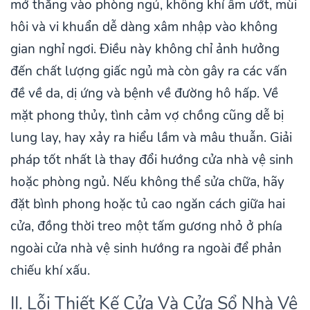
mở thẳng vào phòng ngủ, không khí ẩm ướt, mùi
hôi và vi khuẩn dễ dàng xâm nhập vào không
gian nghỉ ngơi. Điều này không chỉ ảnh hưởng
đến chất lượng giấc ngủ mà còn gây ra các vấn
đề về da, dị ứng và bệnh về đường hô hấp. Về
mặt phong thủy, tình cảm vợ chồng cũng dễ bị
lung lay, hay xảy ra hiểu lầm và mâu thuẫn. Giải
pháp tốt nhất là thay đổi hướng cửa nhà vệ sinh
hoặc phòng ngủ. Nếu không thể sửa chữa, hãy
đặt bình phong hoặc tủ cao ngăn cách giữa hai
cửa, đồng thời treo một tấm gương nhỏ ở phía
ngoài cửa nhà vệ sinh hướng ra ngoài để phản
chiếu khí xấu.
II. Lỗi Thiết Kế Cửa Và Cửa Sổ Nhà Vệ