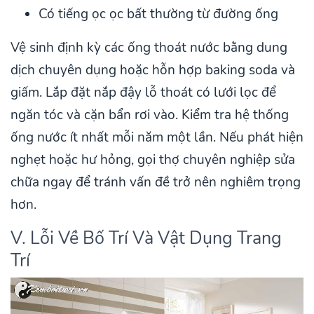
Có tiếng ọc ọc bất thường từ đường ống
Vệ sinh định kỳ các ống thoát nước bằng dung
dịch chuyên dụng hoặc hỗn hợp baking soda và
giấm. Lắp đặt nắp đậy lỗ thoát có lưới lọc để
ngăn tóc và cặn bẩn rơi vào. Kiểm tra hệ thống
ống nước ít nhất mỗi năm một lần. Nếu phát hiện
nghẹt hoặc hư hỏng, gọi thợ chuyên nghiệp sửa
chữa ngay để tránh vấn đề trở nên nghiêm trọng
hơn.
V. Lỗi Về Bố Trí Và Vật Dụng Trang
Trí