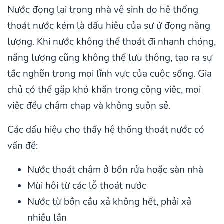
Nước đọng lại trong nhà vệ sinh do hệ thống
thoát nước kém là dấu hiệu của sự ứ đọng năng
lượng. Khi nước không thể thoát đi nhanh chóng,
năng lượng cũng không thể lưu thông, tạo ra sự
tắc nghẽn trong mọi lĩnh vực của cuộc sống. Gia
chủ có thể gặp khó khăn trong công việc, mọi
việc đều chậm chạp và không suôn sẻ.
Các dấu hiệu cho thấy hệ thống thoát nước có
vấn đề:
Nước thoát chậm ở bồn rửa hoặc sàn nhà
Mùi hôi từ các lỗ thoát nước
Nước từ bồn cầu xả không hết, phải xả
nhiều lần