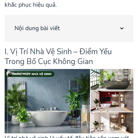
khắc phục hiệu quả.
Nội dung bài viết
I. Vị Trí Nhà Vệ Sinh – Điểm Yếu
Trong Bố Cục Không Gian