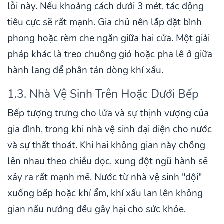
lỗi này. Nếu khoảng cách dưới 3 mét, tác động
tiêu cực sẽ rất mạnh. Gia chủ nên lắp đặt bình
phong hoặc rèm che ngăn giữa hai cửa. Một giải
pháp khác là treo chuông gió hoặc pha lê ở giữa
hành lang để phân tán dòng khí xấu.
1.3. Nhà Vệ Sinh Trên Hoặc Dưới Bếp
Bếp tượng trưng cho lửa và sự thịnh vượng của
gia đình, trong khi nhà vệ sinh đại diện cho nước
và sự thất thoát. Khi hai không gian này chồng
lên nhau theo chiều dọc, xung đột ngũ hành sẽ
xảy ra rất mạnh mẽ. Nước từ nhà vệ sinh "dội"
xuống bếp hoặc khí ẩm, khí xấu lan lên không
gian nấu nướng đều gây hại cho sức khỏe.