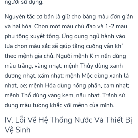
người sử dụng.
Nguyên tắc cơ bản là giữ cho bảng màu đơn giản
và hài hòa. Chọn một màu chủ đạo và 1-2 màu
phụ tông xuyệt tông. Ứng dụng ngũ hành vào
lựa chọn màu sắc sẽ giúp tăng cường vận khí
theo mệnh gia chủ. Người mệnh Kim nên dùng
màu trắng, vàng nhạt; mệnh Thủy dùng xanh
dương nhạt, xám nhạt; mệnh Mộc dùng xanh lá
nhạt, be; mệnh Hỏa dùng hồng phấn, cam nhạt;
mệnh Thổ dùng vàng kem, nâu nhạt. Tránh sử
dụng màu tương khắc với mệnh của mình.
IV. Lỗi Về Hệ Thống Nước Và Thiết Bị
Vệ Sinh