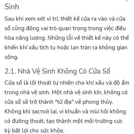
Sinh
Sau khi xem xét vị trí, thiết kế cửa ra vào và cửa
sổ cũng đóng vai trò quan trọng trong việc điều
hòa năng lượng. Những lỗi về thiết kế này có thể
khiến khí xấu tích tụ hoặc lan tràn ra không gian
sống.
2.1. Nhà Vệ Sinh Không Có Cửa Sổ
Cửa sổ là lối thoát tự nhiên cho khí xấu và độ ẩm
trong nhà vệ sinh. Một nhà vệ sinh kín, không có
cửa sổ sẽ trở thành "tử địa" về phong thủy.
Không khí застой lại, vi khuẩn và mùi hôi không
có đường thoát, tạo thành một môi trường cực
kỳ bất lợi cho sức khỏe.