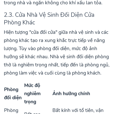
trong nhà và ngăn không cho khí xấu lan tỏa.
2.3. Cửa Nhà Vệ Sinh Đối Diện Cửa
Phòng Khác
Hiện tượng "cửa đối cửa" giữa nhà vệ sinh và các
phòng khác tạo ra xung khắc trực tiếp về năng
lượng. Tùy vào phòng đối diện, mức độ ảnh
hưởng sẽ khác nhau. Nhà vệ sinh đối diện phòng
thờ là nghiêm trọng nhất, tiếp đến là phòng ngủ,
phòng làm việc và cuối cùng là phòng khách.
Mức độ
Phòng
nghiêm
Ảnh hưởng chính
đối diện
trọng
Phòng
Bất kính với tổ tiên, vận