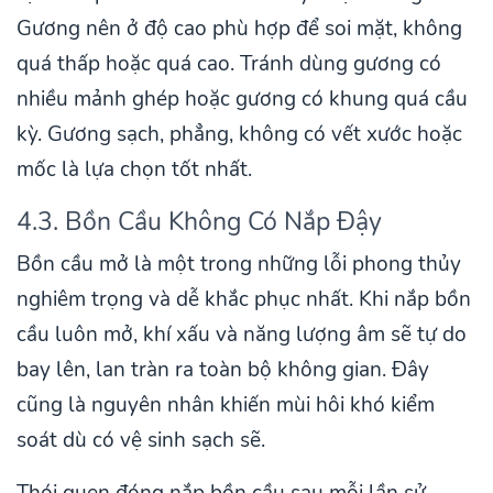
Gương nên ở độ cao phù hợp để soi mặt, không
quá thấp hoặc quá cao. Tránh dùng gương có
nhiều mảnh ghép hoặc gương có khung quá cầu
kỳ. Gương sạch, phẳng, không có vết xước hoặc
mốc là lựa chọn tốt nhất.
4.3. Bồn Cầu Không Có Nắp Đậy
Bồn cầu mở là một trong những lỗi phong thủy
nghiêm trọng và dễ khắc phục nhất. Khi nắp bồn
cầu luôn mở, khí xấu và năng lượng âm sẽ tự do
bay lên, lan tràn ra toàn bộ không gian. Đây
cũng là nguyên nhân khiến mùi hôi khó kiểm
soát dù có vệ sinh sạch sẽ.
Thói quen đóng nắp bồn cầu sau mỗi lần sử