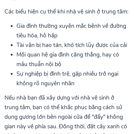
Các biểu hiện cụ thể khi nhà vệ sinh ở trung tâm:
Gia đình thường xuyên mắc bệnh về đường
tiêu hóa, hô hấp
Tài vận bị hao tán, khó tích lũy được của cải
Mối quan hệ gia đình căng thẳng, hay có
mâu thuẫn nội bộ
Sự nghiệp bị đình trệ, gặp nhiều trở ngại
không rõ nguyên nhân
Nếu nhà bạn đã xây dựng với nhà vệ sinh ở
trung tâm, bạn có thể khắc phục bằng cách sử
dụng gương lớn bên ngoài cửa để "đẩy" không
gian này về phía sau. Đồng thời, đặt cây xanh có