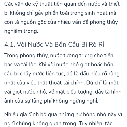
Các vấn đề kỹ thuật liên quan đến nước và thiết
bị không chỉ gây phiền toái trong sinh hoạt mà
còn là nguồn gốc của nhiều vấn đề phong thủy
nghiêm trọng.
4.1. Vòi Nước Và Bồn Cầu Bị Rò Rỉ
Trong phong thủy, nước tượng trưng cho tiền
bạc và tài lộc. Khi vòi nước nhỏ giọt hoặc bồn
cầu bị chảy nước liên tục, đó là dấu hiệu rõ ràng
nhất của việc thất thoát tài chính. Dù chỉ là một
vài giọt nước nhỏ, về mặt biểu tượng, đây là hình
ảnh của sự lãng phí không ngừng nghỉ.
Nhiều gia đình bỏ qua những hư hỏng nhỏ này vì
nghĩ chúng không quan trọng. Tuy nhiên, tác