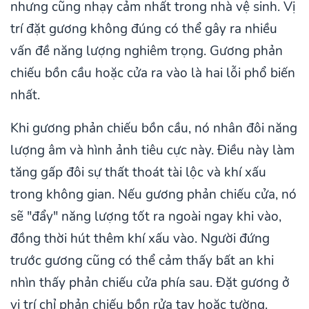
nhưng cũng nhạy cảm nhất trong nhà vệ sinh. Vị
trí đặt gương không đúng có thể gây ra nhiều
vấn đề năng lượng nghiêm trọng. Gương phản
chiếu bồn cầu hoặc cửa ra vào là hai lỗi phổ biến
nhất.
Khi gương phản chiếu bồn cầu, nó nhân đôi năng
lượng âm và hình ảnh tiêu cực này. Điều này làm
tăng gấp đôi sự thất thoát tài lộc và khí xấu
trong không gian. Nếu gương phản chiếu cửa, nó
sẽ "đẩy" năng lượng tốt ra ngoài ngay khi vào,
đồng thời hút thêm khí xấu vào. Người đứng
trước gương cũng có thể cảm thấy bất an khi
nhìn thấy phản chiếu cửa phía sau. Đặt gương ở
vị trí chỉ phản chiếu bồn rửa tay hoặc tường.